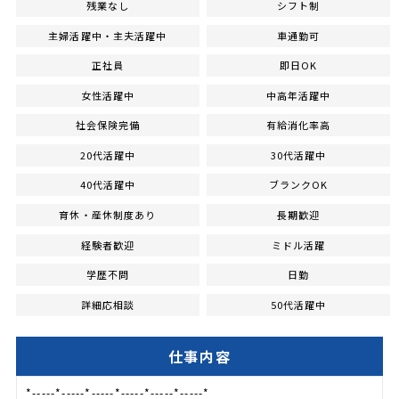
残業なし
シフト制
主婦活躍中・主夫活躍中
車通勤可
正社員
即日OK
女性活躍中
中高年活躍中
社会保険完備
有給消化率高
20代活躍中
30代活躍中
40代活躍中
ブランクOK
育休・産休制度あり
長期歓迎
経験者歓迎
ミドル活躍
学歴不問
日勤
詳細応相談
50代活躍中
仕事内容
*-----*-----*-----*-----*-----*-----*