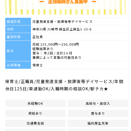
施設形態
児童発達支援・放課後等デイサービス
住所
神奈川県 川崎市 麻生区上麻生1-13-6
雇用形態
正社員
月給 225,000円～250,000円
経験加算あり
給与
賞与： 年2回 / 合計2ヶ月
業績によって変動の可能性あり
必須資格
保育士
保育士/正職員/児童発達支援・放課後等デイサービス/年間
休日125日/車通勤OK/入職時期の相談OK/駅チカ★
未経験OK
高給与・高収入
昇給あり
賞与あり
交通費支給
福利厚生充実