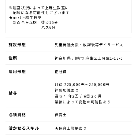
※運営状況によって上麻生教室に
配属になる可能性もございます
★next上麻生教室
新百合ヶ丘駅 徒歩15分
バス6分
施設形態
児童発達支援・放課後等デイサービス
住所
神奈川県 川崎市 麻生区上麻生1-13-6
雇用形態
正社員
月給 225,000円～250,000円
経験加算あり
給与
賞与： 年2回 / 合計2ヶ月
業績によって変動の可能性あり
必須資格
保育士
活かせるスキル
★保育士資格あり