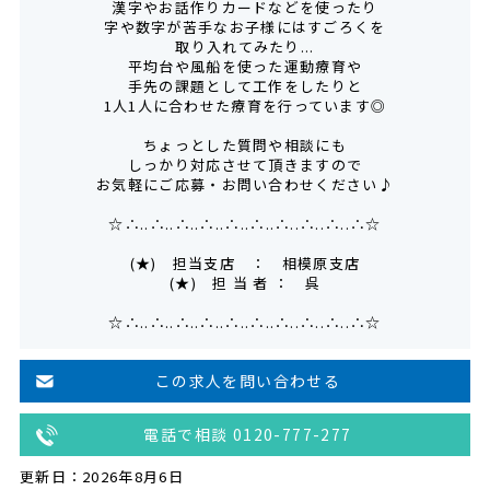
漢字やお話作りカードなどを使ったり
字や数字が苦手なお子様にはすごろくを
取り入れてみたり...
平均台や風船を使った運動療育や
手先の課題として工作をしたりと
1人1人に合わせた療育を行っています◎
ちょっとした質問や相談にも
しっかり対応させて頂きますので
お気軽にご応募・お問い合わせください♪
☆∴..∴..∴..∴..∴..∴..∴..∴..∴..∴☆
(★) 担当支店 ： 相模原支店
(★) 担 当 者 ： 呉
☆∴..∴..∴..∴..∴..∴..∴..∴..∴..∴☆
この求人を問い合わせる
電話で相談 0120-777-277
更新日：2026年8月6日