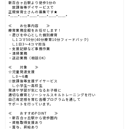
新百合ヶ丘駅より徒歩5分の
放課後等デイサービスで
正規保育士さんの募集です★
*-----*-----*-----*-----*-----*-----*
≪ お仕事内容 ≫
療育業務全般をお任せします！
・遊びを中心とした個別療育
∟1コマ50分(40分療育10分フィードバック)
∟1日3～4コマ担当
・支援記録など事務作業
・清掃業務
・送迎業務（相談OK）
≪ 対象 ≫
☆児童発達支援
∟0～6歳
☆放課後等支援デイサービス
∟小学生～高校生
発達や学習が気になるお子様に
適切な療育とソーシャルスキルトレーニングを行い
自己肯定感を育む各種プログラムを通して
サポートを行っています。
≪ おすすめPOINT ≫
・新百合ヶ丘駅から徒歩圏内
・資格取得支援あり
・賞与、昇給あり