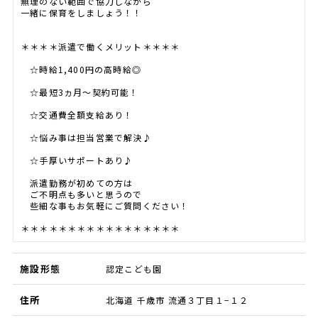
無理のない範囲で協力しながら
一緒に保育をしましょう！！
＊＊＊＊派遣で働くメリット＊＊＊＊
☆時給1,400円の高時給◎
☆最短3ヵ月～契約可能！
☆交通費全額支給あり！
☆悩み事は担当営業で解決♪
☆手厚いサポートあり♪
派遣勤務が初めての方は
ご不明点も多いと思うので
些細な事もお気軽にご質問ください！
＊＊＊＊＊＊＊＊＊＊＊＊＊＊＊＊＊
施設形態
認定こども園
住所
北海道 千歳市 流通３丁目１−１２