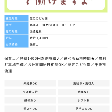
施設形態
認定こども園
住所
北海道 千歳市 流通３丁目１−１２
雇用形態
派遣社員
給与
時給 1,400円
必須資格
保育士
保育士／時給1400円の高時給♪／選べる勤務時間★／無料
駐車場完備／お仕事開始日相談OK／認定こども園／千歳市
流通
未経験OK
高給与・高収入
交通費支給
残業なし
研修あり
シフト制
週２～OK
見学のみOK