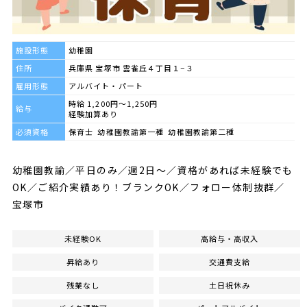
施設形態
幼稚園
住所
兵庫県 宝塚市 雲雀丘４丁目１−３
雇用形態
アルバイト・パート
時給 1,200円～1,250円
給与
経験加算あり
必須資格
保育士 幼稚園教諭第一種 幼稚園教諭第二種
幼稚園教諭／平日のみ／週2日～／資格があれば未経験でも
OK／ご紹介実績あり！ブランクOK／フォロー体制抜群／
宝塚市
未経験OK
高給与・高収入
昇給あり
交通費支給
残業なし
土日祝休み