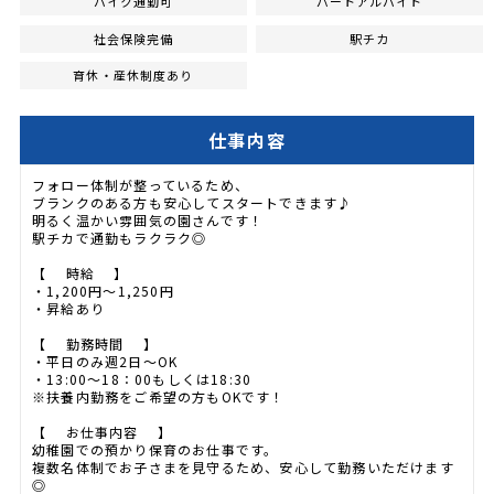
バイク通勤可
パートアルバイト
社会保険完備
駅チカ
育休・産休制度あり
仕事内容
フォロー体制が整っているため、
ブランクのある方も安心してスタートできます♪
明るく温かい雰囲気の園さんです！
駅チカで通勤もラクラク◎
【 時給 】
・1,200円～1,250円
・昇給あり
【 勤務時間 】
・平日のみ週2日～OK
・13:00～18：00もしくは18:30
※扶養内勤務をご希望の方もOKです！
【 お仕事内容 】
幼稚園での預かり保育のお仕事です。
複数名体制でお子さまを見守るため、安心して勤務いただけます
◎