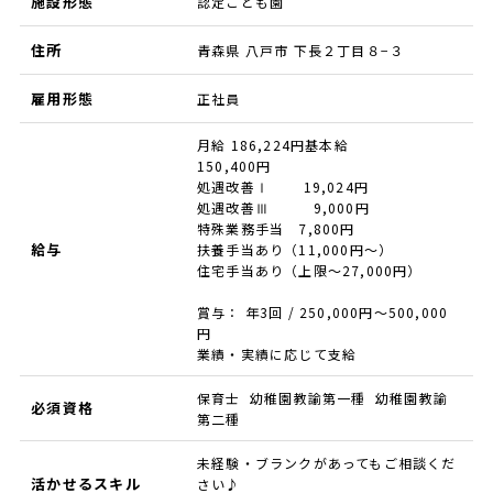
施設形態
認定こども園
住所
青森県 八戸市 下長２丁目８−３
雇用形態
正社員
月給 186,224円基本給
150,400円
処遇改善Ⅰ 19,024円
処遇改善Ⅲ 9,000円
特殊業務手当 7,800円
給与
扶養手当あり（11,000円～）
住宅手当あり（上限～27,000円）
賞与： 年3回 / 250,000円〜500,000
円
業績・実績に応じて支給
保育士 幼稚園教諭第一種 幼稚園教諭
必須資格
第二種
未経験・ブランクがあってもご相談くだ
活かせるスキル
さい♪