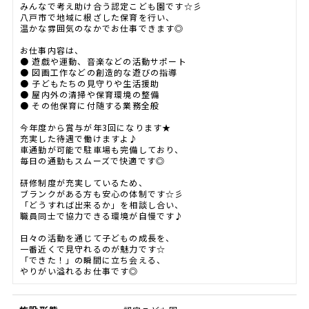
みんなで考え助け合う認定こども園です☆彡
八戸市で地域に根ざした保育を行い、
温かな雰囲気のなかでお仕事できます◎
お仕事内容は、
● 遊戯や運動、音楽などの活動サポート
● 図画工作などの創造的な遊びの指導
● 子どもたちの見守りや生活援助
● 屋内外の清掃や保育環境の整備
● その他保育に付随する業務全般
今年度から賞与が年3回になります★
充実した待遇で働けますよ♪
車通勤が可能で駐車場も完備しており、
毎日の通勤もスムーズで快適です◎
研修制度が充実しているため、
ブランクがある方も安心の体制です☆彡
「どうすれば出来るか」を相談し合い、
職員同士で協力できる環境が自慢です♪
日々の活動を通じて子どもの成長を、
一番近くで見守れるのが魅力です☆
「できた！」の瞬間に立ち会える、
やりがい溢れるお仕事です◎