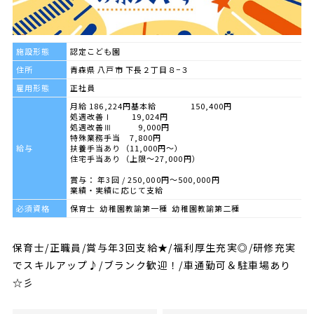
施設形態
認定こども園
住所
青森県 八戸市 下長２丁目８−３
雇用形態
正社員
月給 186,224円基本給 150,400円
処遇改善Ⅰ 19,024円
処遇改善Ⅲ 9,000円
特殊業務手当 7,800円
給与
扶養手当あり（11,000円～）
住宅手当あり（上限～27,000円）
賞与： 年3回 / 250,000円〜500,000円
業績・実績に応じて支給
必須資格
保育士 幼稚園教諭第一種 幼稚園教諭第二種
保育士/正職員/賞与年3回支給★/福利厚生充実◎/研修充実
でスキルアップ♪/ブランク歓迎！/車通勤可＆駐車場あり
☆彡