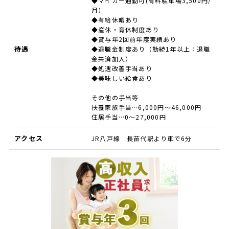
◆マイカー通勤可(有料駐車場3,500円/
月）
◆有給休暇あり
◆産休・育休制度あり
◆賞与年2回前年度実績あり
待遇
◆退職金制度あり（勤続1年以上：退職
金共済加入）
◆処遇改善手当あり
◆美味しい給食あり
その他の手当等
扶養家族手当…6,000円～46,000円
住居手当…0～27,000円
アクセス
JR八戸線 長苗代駅より車で6分