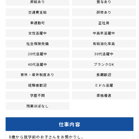
昇給あり
賞与あり
交通費支給
研修あり
車通勤可
正社員
女性活躍中
中高年活躍中
社会保険完備
有給消化率高
20代活躍中
30代活躍中
40代活躍中
ブランクOK
育休・産休制度あり
長期歓迎
経験者歓迎
ミドル活躍
学歴不問
資格優遇
残業ほぼなし
仕事内容
0歳から就学前のお子さんをお預かりし、