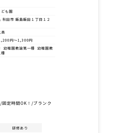
こども園
県 秋田市 飯島飯田１丁目１２
社員
1,200円～1,300円
士 幼稚園教諭第一種 幼稚園教
二種
/固定時間OK！/ブランク
研修あり