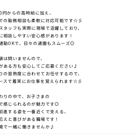
200円からの高時給に加え、
での勤務相談も柔軟に対応可能です☆彡
スタッフも実際に現場で活躍しており、
に相談しやすい安心感があります！
通勤OKで、日々の通園もスムーズ◎
験は問いませんので、
がある方も安心してご応募ください♪
りの習熟度に合わせてお任せするので、
ースで着実にお仕事を覚えられます☆彡
わりの中で、お子さまの
で感じられるのが魅力です◎
前進する姿を一番近くで支える、
応えと喜びがある職場です！
境で一緒に働きませんか♪