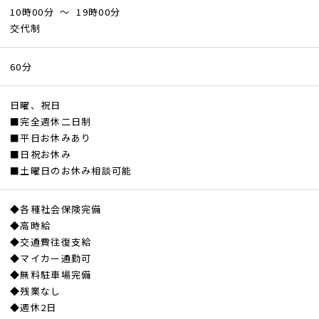
10時00分 ～ 19時00分
交代制
60分
日曜、祝日
■完全週休二日制
■平日お休みあり
■日祝お休み
■土曜日のお休み相談可能
◆各種社会保険完備
◆高時給
◆交通費往復支給
◆マイカー通勤可
◆無料駐車場完備
◆残業なし
◆週休2日