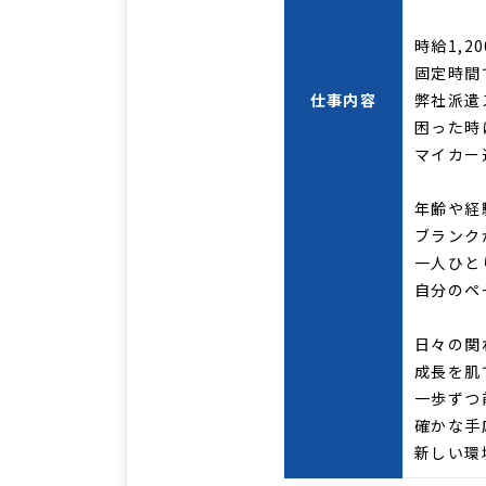
時給1,
固定時間
仕事内容
弊社派遣
困った時
マイカー
年齢や経
ブランク
一人ひと
自分のペ
日々の関
成長を肌
一歩ずつ
確かな手
新しい環