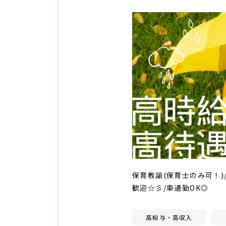
保育教諭(保育士のみ可！)
歓迎☆彡/車通勤OK◎
高給与・高収入