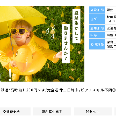
施設形態
認定
秋田
住所
−４０
雇用形態
派遣
給与
時給 
保育
必須資格
諭第
/派遣/高時給1,200円～★/完全週休二日制♪/ピアノスキル不問◎
交通費支給
福利厚生充実
残業なし