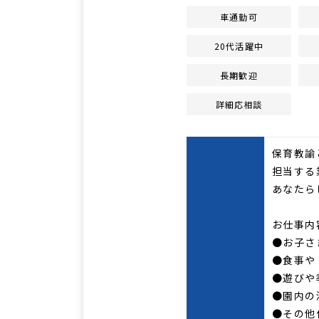
車通勤可
20代活躍中
長期歓迎
詳細応相談
保育教諭
担当する
あなたら
お仕事内
●お子さ
●食事や
●遊びや
●園内の
●その他