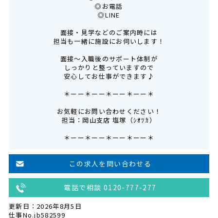
◎お電話
◎LINE
面接・見学などのご案内時には
担当も一緒に施設にお伺いします！
面接～入職後のサポート体制が
しっかりと整っていますので
安心してお仕事ができます♪
＊ーー＊ーー＊ーー＊ーー＊
お気軽にお問い合わせください！
担当：岡山支店 塩塚（ｼｵﾂｶ）
＊ーー＊ーー＊ーー＊ーー＊
この求人を問い合わせる
電話で相談 0120-777-277
更新日：2026年8月5日
仕事No.jb582599