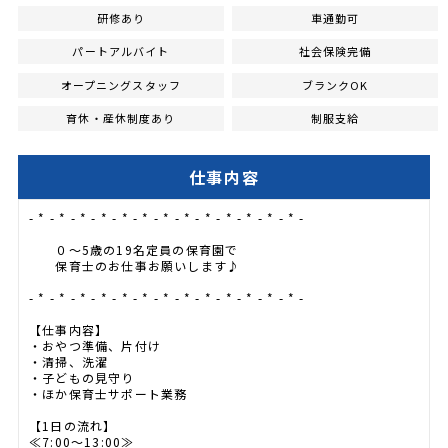
研修あり
車通勤可
パートアルバイト
社会保険完備
オープニングスタッフ
ブランクOK
育休・産休制度あり
制服支給
仕事内容
- * - * - * - * - * - * - * - * - * - * - * - * - * -
０～5歳の19名定員の保育園で
保育士のお仕事お願いします♪
- * - * - * - * - * - * - * - * - * - * - * - * - * -
【仕事内容】
・おやつ準備、片付け
・清掃、洗濯
・子どもの見守り
・ほか保育士サポート業務
【1日の流れ】
≪7:00～13:00≫