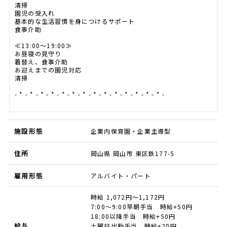
清掃
園児の受入れ
基本的な生活習慣を身につけるサポート
食事介助
≪13:00～19:00≫
お昼寝の見守り
着替え、食事介助
お迎えまでの園児対応
清掃
- * - * - * - * - * - * - * - * - * - * - * - * - * - * -
施設形態
企業内保育園・企業主導型
住所
岡山県 岡山市 東区鉄177-5
雇用形態
アルバイト・パート
時給 1,072円～1,172円
7:00～9:00早朝手当 時給+50円
18:00以降手当 時給+50円
給与
土曜日出勤手当 時給+20円