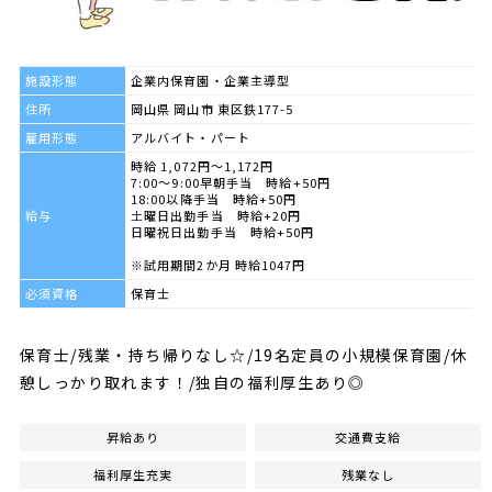
施設形態
企業内保育園・企業主導型
住所
岡山県 岡山市 東区鉄177-5
雇用形態
アルバイト・パート
時給 1,072円～1,172円
7:00～9:00早朝手当 時給+50円
18:00以降手当 時給+50円
給与
土曜日出勤手当 時給+20円
日曜祝日出勤手当 時給+50円
※試用期間2か月 時給1047円
必須資格
保育士
保育士/残業・持ち帰りなし☆/19名定員の小規模保育園/休
憩しっかり取れます！/独自の福利厚生あり◎
昇給あり
交通費支給
福利厚生充実
残業なし