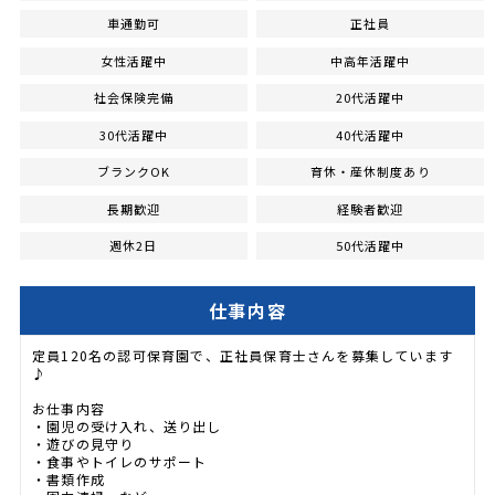
車通勤可
正社員
女性活躍中
中高年活躍中
社会保険完備
20代活躍中
30代活躍中
40代活躍中
ブランクOK
育休・産休制度あり
長期歓迎
経験者歓迎
週休2日
50代活躍中
仕事内容
定員120名の認可保育園で、正社員保育士さんを募集しています
♪
お仕事内容
・園児の受け入れ、送り出し
・遊びの見守り
・食事やトイレのサポート
・書類作成