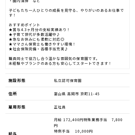
・園内清掃 など
子どもたち一人ひとりの成長を見守る、やりがいのあるお仕事で
す！
おすすめポイント
★賞与4.3ヶ月分の支給実績あり！
★子育て世代が多数活躍中♪
★急なお休みにも柔軟に対応◎
★ママさん保育士も働きやすい環境！
★社会保険完備・各種手当充実♪
職員同士で協力し合う温かな雰囲気の保育園です。
未経験やブランクのある方も安心してスタートできます！
施設形態
私立認可保育園
住所
富山県 高岡市 京町11-45
雇用形態
正社員
月給 172,400円特殊業務手当 7,800
円
特例手当 10,000円
給与