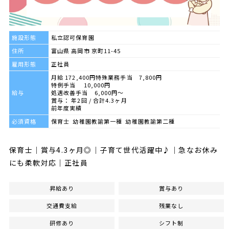
施設形態
私立認可保育園
住所
富山県 高岡市 京町11-45
雇用形態
正社員
月給 172,400円特殊業務手当 7,800円
特例手当 10,000円
給与
処遇改善手当 6,000円～
賞与： 年2回 / 合計4.3ヶ月
前年度実績
必須資格
保育士 幼稚園教諭第一種 幼稚園教諭第二種
保育士｜賞与4.3ヶ月◎｜子育て世代活躍中♪｜急なお休み
にも柔軟対応｜正社員
昇給あり
賞与あり
交通費支給
残業なし
研修あり
シフト制