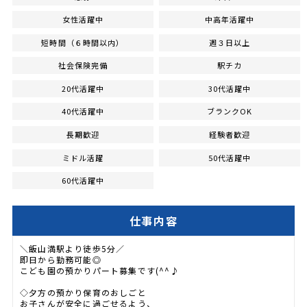
女性活躍中
中高年活躍中
短時間（６時間以内）
週３日以上
社会保険完備
駅チカ
20代活躍中
30代活躍中
40代活躍中
ブランクOK
長期歓迎
経験者歓迎
ミドル活躍
50代活躍中
60代活躍中
仕事内容
＼飯山満駅より徒歩5分／
即日から勤務可能◎
こども園の預かりパート募集です(^^♪
◇夕方の預かり保育のおしごと
お子さんが安全に過ごせるよう、