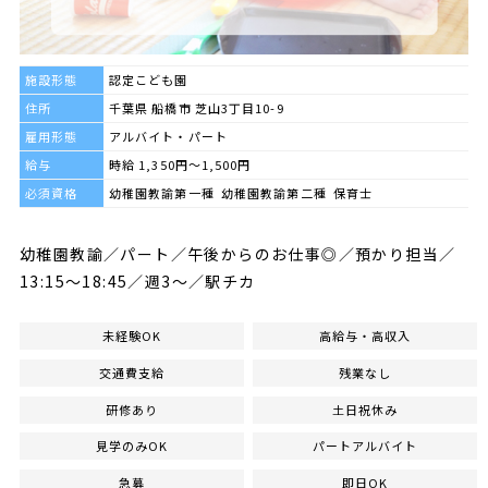
施設形態
認定こども園
住所
千葉県 船橋市 芝山3丁目10-9
雇用形態
アルバイト・パート
給与
時給 1,350円～1,500円
必須資格
幼稚園教諭第一種 幼稚園教諭第二種 保育士
幼稚園教諭／パート／午後からのお仕事◎／預かり担当／
13:15～18:45／週3～／駅チカ
未経験OK
高給与・高収入
交通費支給
残業なし
研修あり
土日祝休み
見学のみOK
パートアルバイト
急募
即日OK