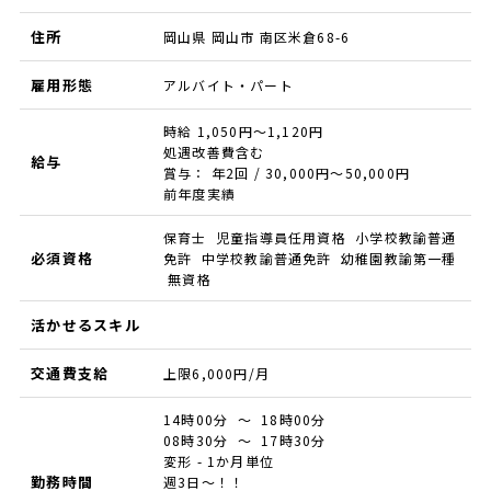
住所
岡山県 岡山市 南区米倉68-6
雇用形態
アルバイト・パート
時給 1,050円～1,120円
処遇改善費含む
給与
賞与： 年2回 / 30,000円〜50,000円
前年度実績
保育士 児童指導員任用資格 小学校教諭普通
必須資格
免許 中学校教諭普通免許 幼稚園教諭第一種
無資格
活かせるスキル
交通費支給
上限6,000円/月
14時00分 ～ 18時00分
08時30分 ～ 17時30分
変形 - 1か月単位
勤務時間
週3日～！！