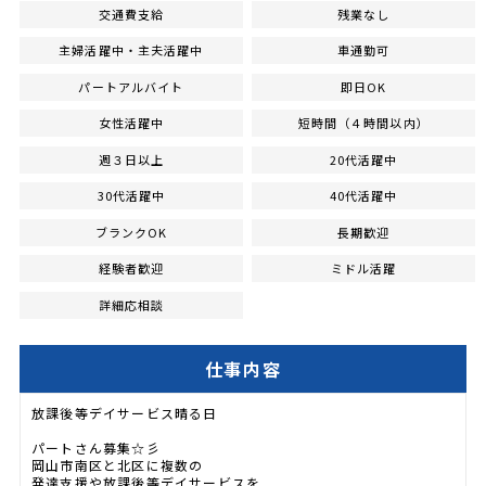
交通費支給
残業なし
主婦活躍中・主夫活躍中
車通勤可
パートアルバイト
即日OK
女性活躍中
短時間（４時間以内）
週３日以上
20代活躍中
30代活躍中
40代活躍中
ブランクOK
長期歓迎
経験者歓迎
ミドル活躍
詳細応相談
仕事内容
放課後等デイサービス晴る日
パートさん募集☆彡
岡山市南区と北区に複数の
発達支援や放課後等デイサービスを