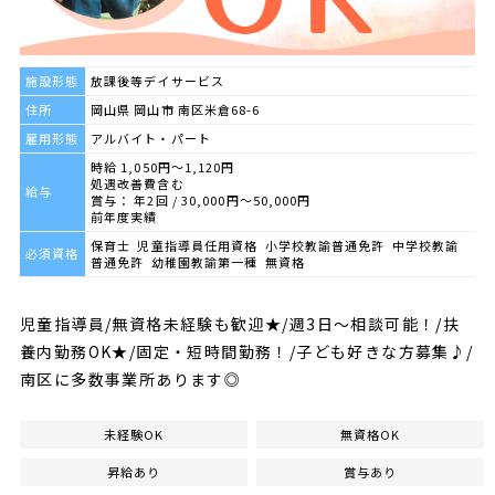
施設形態
放課後等デイサービス
住所
岡山県 岡山市 南区米倉68-6
雇用形態
アルバイト・パート
時給 1,050円～1,120円
処遇改善費含む
給与
賞与： 年2回 / 30,000円〜50,000円
前年度実績
保育士 児童指導員任用資格 小学校教諭普通免許 中学校教諭
必須資格
普通免許 幼稚園教諭第一種 無資格
児童指導員/無資格未経験も歓迎★/週3日～相談可能！/扶
養内勤務OK★/固定・短時間勤務！/子ども好きな方募集♪/
南区に多数事業所あります◎
未経験OK
無資格OK
昇給あり
賞与あり