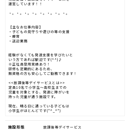
運営しています！！
・。・。・。・。・。・。・。・。
【主なお仕事内容】
・子どもの見守りや遊びの等の支援
・療育
・送迎業務
経験がなくても発達支援を学びたいと
いう方であれば歓迎です(^^)♪
※正社員登用実績あり！
研修も定期的にあるため、
無資格の方も安心してご勤務できます！
<<放課後等デイサービスとは>>
定員10名で小学生～高校生までの
児童を対象とする、発達に障がいを
持った児童が通う施設です。
現在、晴る日に通っている子どもは
小学生がほとんどです(*^_^*)
施設形態
放課後等デイサービス