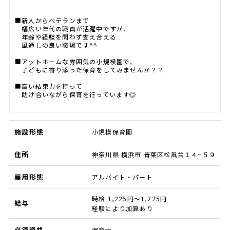
■新人からベテランまで
幅広い年代の職員が活躍中ですが、
年齢や経験を問わず支え合える
風通しの良い職場です^^
■アットホームな雰囲気の小規模園で、
子どもに寄り添った保育をしてみませんか？？
■高い結束力を持って
助け合いながら保育を行っています◎
施設形態
小規模保育園
住所
神奈川県 横浜市 青葉区松風台１４−５９
雇用形態
アルバイト・パート
時給 1,225円～1,225円
給与
経験により加算あり
必須資格
保育士