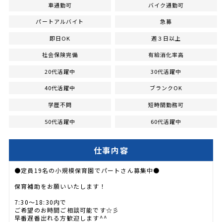
車通勤可
バイク通勤可
パートアルバイト
急募
即日OK
週３日以上
社会保険完備
有給消化率高
20代活躍中
30代活躍中
40代活躍中
ブランクOK
学歴不問
短時間勤務可
50代活躍中
60代活躍中
仕事内容
●定員19名の小規模保育園でパートさん募集中●
保育補助をお願いいたします！
7:30～18:30内で
ご希望のお時間ご相談可能です☆彡
早番遅番出れる方歓迎します^^