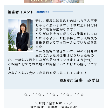
担当者コメント
COMMENT
新しい環境に踏み込むのはもちろん不安
もあると思いますが、それ以上に自分自
身の可能性が広がります！
やりがいを持って楽しくお仕事をしてい
ただけるよう、お仕事探しから入職後も
責任を持ってフォローさせていただきま
す☆
どんな職場で働きたいか、今のご自身の
生活に合ったお仕事はどういったもの
か、一緒にお話をしながら見つけていきましょう(^^)/
ご相談だけでもお気軽にお問合せいただけたら嬉しいです
♪
みなさんにお会いできる日を楽しみにしています！
波多 みずほ
横浜支店
☆.｡.:*･ﾟ☆.｡.:*･ﾟ☆.｡.:*･ﾟ☆.｡.:*･ﾟ☆
＼お問い合わせは・・／
横浜支店 営業部 波多(ハタ)