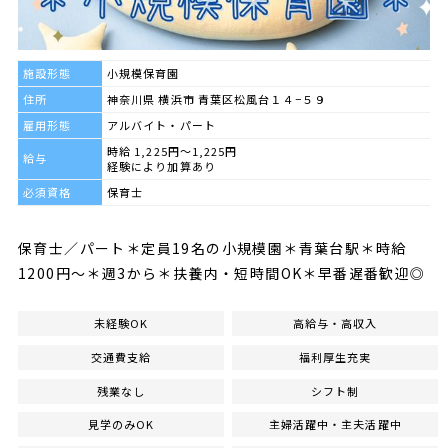
施設形態
小規模保育園
住所
神奈川県 横浜市 青葉区松風台１４−５９
雇用形態
アルバイト・パート
時給 1,225円～1,225円
給与
経験により加算あり
必須資格
保育士
保育士／パート＊定員19名の小規模園＊青葉台駅＊時給
1200円～＊週3から＊扶養内・短時間OK＊早番遅番歓迎◎
未経験OK
高給与・高収入
交通費支給
福利厚生充実
残業なし
シフト制
見学のみOK
主婦活躍中・主夫活躍中