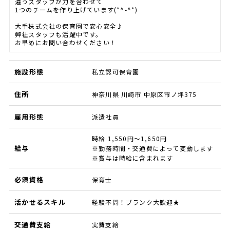
違うスタッフが力を合わせて
1つのチームを作り上げています(*^-^*)
大手株式会社の保育園で安心安全♪
弊社スタッフも活躍中です。
お早めにお問い合わせください！
施設形態
私立認可保育園
住所
神奈川県 川崎市 中原区市ノ坪375
雇用形態
派遣社員
時給 1,550円～1,650円
給与
※勤務時間・交通費によって変動します
※賞与は時給に含まれます
必須資格
保育士
活かせるスキル
経験不問！ブランク大歓迎★
交通費支給
実費支給