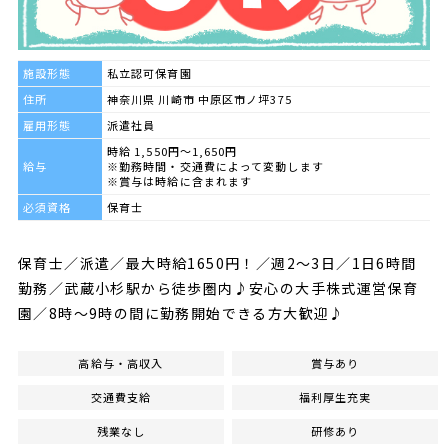
施設形態
私立認可保育園
住所
神奈川県 川崎市 中原区市ノ坪375
雇用形態
派遣社員
時給 1,550円～1,650円
給与
※勤務時間・交通費によって変動します
※賞与は時給に含まれます
必須資格
保育士
保育士／派遣／最大時給1650円！／週2～3日／1日6時間
勤務／武蔵小杉駅から徒歩圏内♪安心の大手株式運営保育
園／8時～9時の間に勤務開始できる方大歓迎♪
高給与・高収入
賞与あり
交通費支給
福利厚生充実
残業なし
研修あり