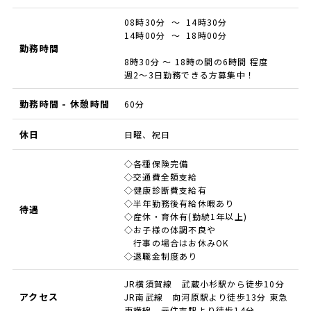
08時30分 ～ 14時30分
14時00分 ～ 18時00分
勤務時間
8時30分 ～ 18時の間の6時間 程度
週2～3日勤務できる方募集中！
勤務時間 - 休憩時間
60分
休日
日曜、祝日
◇各種保険完備
◇交通費全額支給
◇健康診断費支給有
◇半年勤務後有給休暇あり
待遇
◇産休・育休有(勤続1年以上)
◇お子様の体調不良や
行事の場合はお休みOK
◇退職金制度あり
JR横須賀線 武蔵小杉駅から徒歩10分
アクセス
JR南武線 向河原駅より徒歩13分 東急
東横線 元住吉駅より徒歩14分