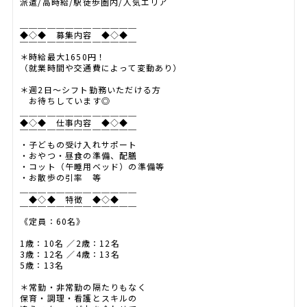
派遣/高時給/駅徒歩圏内/人気エリア
＿＿＿＿＿＿＿＿＿＿＿＿＿
◆◇◆ 募集内容 ◆◇◆
￣￣￣￣￣￣￣￣￣￣￣￣￣
＊時給最大1650円！
（就業時間や交通費によって変動あり）
＊週2日～シフト勤務いただける方
お待ちしています◎
＿＿＿＿＿＿＿＿＿＿＿＿＿
◆◇◆ 仕事内容 ◆◇◆
￣￣￣￣￣￣￣￣￣￣￣￣￣
・子どもの受け入れサポート
・おやつ・昼食の準備、配膳
・コット（午睡用ベッド）の準備等
・お散歩の引率 等
＿＿＿＿＿＿＿＿＿＿＿＿＿
◆◇◆ 特徴 ◆◇◆
￣￣￣￣￣￣￣￣￣￣￣￣￣
《定員：60名》
1歳：10名 ／2歳：12名
3歳：12名 ／4歳：13名
5歳：13名
＊常勤・非常勤の隔たりもなく
保育・調理・看護とスキルの