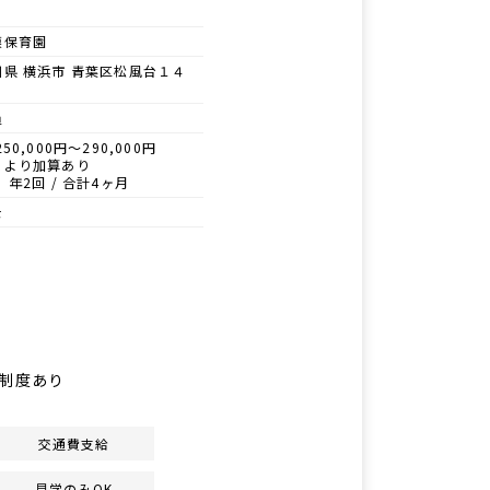
模保育園
川県 横浜市 青葉区松風台１４
員
50,000円～290,000円
により加算あり
 年2回 / 合計4ヶ月
士
げ制度あり
交通費支給
見学のみOK