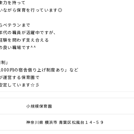
束力を持って
ながら保育を行っています◎
らベテランまで
代の職員が活躍中ですが、
験を問わず支え合える
良い職場です^^
日制」
0,000円の宿舎借り上げ制度あり」など
が運営する保育園で
安定しています☆彡
小規模保育園
神奈川県 横浜市 青葉区松風台１４−５９