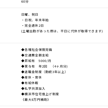
60分
日曜、祝日
・日祝、年末年始
・完全週休2日
(土曜出勤があった際は、平日に代休が取得できます)
◆各種社会保険完備
◆交通費全額支給
◆昇給有 5000/月
◆賞与有 年2回 （4ヶ月分)
◆退職金制度（勤続3年以上）
◆産休・育休
◆有給休暇
◆私学共済加入
◆横浜市住宅借上げ制度
《最大8万円補助》