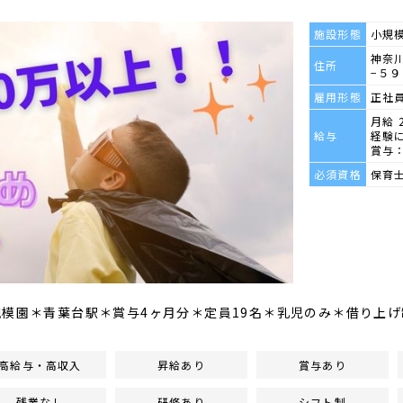
施設形態
小規
神奈
住所
−５９
雇用形態
正社
月給 2
給与
経験
賞与：
必須資格
保育
規模園＊青葉台駅＊賞与4ヶ月分＊定員19名＊乳児のみ＊借り上
高給与・高収入
昇給あり
賞与あり
残業なし
研修あり
シフト制