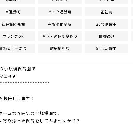
車通勤可
バイク通勤可
正社員
社会保険完備
有給消化率高
20代活躍中
ブランクOK
育休・産休制度あり
長期歓迎
資格者手当あり
詳細応相談
50代活躍中
名の小規模保育園で
お仕事★
*********************
をお任せします！
ホームな雰囲気の小規模園で、
寄り添った保育をしてみませんか？？