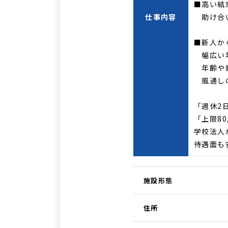
■高い結
仕事内容
助け合い
■新人か
幅広い年
年齢や経
風通しの
「週休2
「上限8
学校法人
待遇面も
施設形態
住所