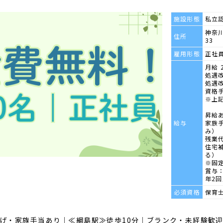
施設形態
私立
神奈川
住所
33
雇用形態
正社
月給 2
処遇改
処遇改
資格手
※上
昇給
給与
家族手
み）
残業
住宅
る）
※固
賞与：
年2
必須資格
保育
げ・家族手当あり｜≪綱島駅≫徒歩10分｜ブランク・未経験歓迎