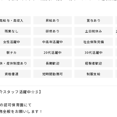
高給与・高収入
昇給あり
賞与あり
残業なし
研修あり
土日祝休み
女性活躍中
中高年活躍中
社会保険完備
駅チカ
20代活躍中
30代活躍中
休・産休制度あり
長期歓迎
経験者歓迎
資格優遇
短時間勤務可
制服支給
介スタッフ活躍中☆彡】
名の認可保育園にて
務全般をお願いします！