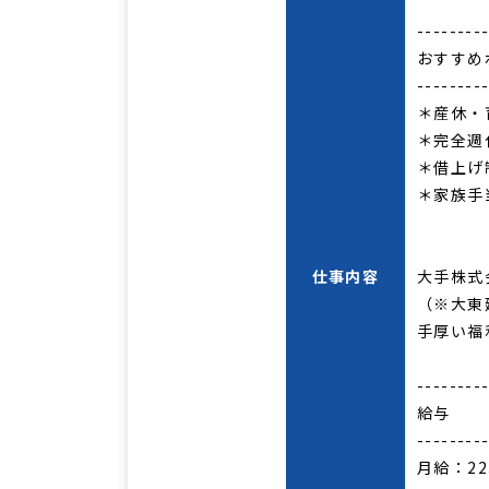
--------
おすすめ
--------
＊産休・
＊完全週
＊借上げ
＊家族手当
仕事内容
大手株式
（※大東
手厚い福
--------
給与
--------
月給：22