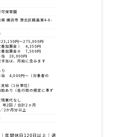
認可保育園
県 横浜市 港北区綱島東4-6-
員
23,150円～275,000円
善加算金Ⅰ 4,350円
善加算金Ⅲ 7,500円
当 20,000円
記手当は、月給に含みます
あり
当 4,000円～（対象者の
代支給（1分単位）
補助あり（各行政の規定に準ず
定残業代なし
 年2回 / 合計2ヶ月
回／2か月分以上
士
｜年間休日120日以上｜退