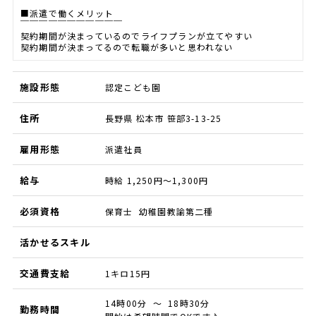
■派遣で働くメリット
￣￣￣￣￣￣￣￣￣￣￣
契約期間が決まっているのでライフプランが立てやすい
契約期間が決まってるので転職が多いと思われない
施設形態
認定こども園
住所
長野県 松本市 笹部3-13-25
雇用形態
派遣社員
給与
時給 1,250円～1,300円
必須資格
保育士 幼稚園教諭第二種
活かせるスキル
交通費支給
1キロ15円
14時00分 ～ 18時30分
勤務時間