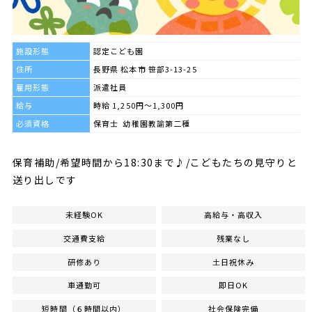
施設形態
認定こども園
住所
長野県 松本市 笹部3-13-25
雇用形態
派遣社員
給与
時給 1,250円～1,300円
必須資格
保育士 幼稚園教諭第二種
保育補助/希望時間から18:30まで♪/こどもたちの見守りと
送り出しです
未経験OK
高給与・高収入
交通費支給
残業なし
研修あり
土日祝休み
車通勤可
即日OK
短時間（６時間以内）
社会保険完備