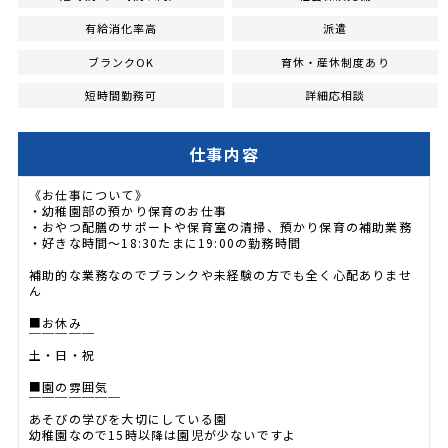
有給消化率高
派遣
ブランクOK
育休・産休制度あり
短時間勤務可
詳細応相談
仕事内容
《お仕事について》
・幼稚園部の預かり保育のお仕事
・おやつ配膳のサポートや保育室の清掃、預かり保育の補助業務
・好きな時間～18:30たまに19:00の勤務時間
補助的な業務なのでブランクや未経験の方でも全く心配ありませ
ん
■お休み
￣￣￣￣￣
土・日・祝
■園の雰囲気
￣￣￣￣￣￣￣
あそびの学びを大切にしている園
幼稚園なので15時以降は園児が少ないですよ