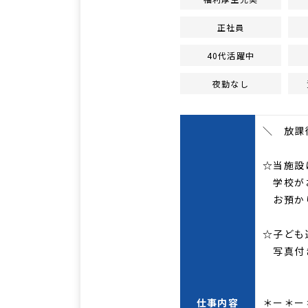
正社員
40代活躍中
夜勤なし
＼ 放課
☆当施設
学校が
お預かり
☆子ども
写真付き
仕事内容
＊ー＊ー