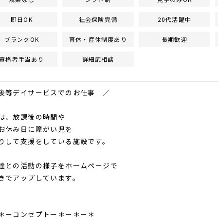
即日OK
社会保険完備
20代活躍中
ブランクOK
育休・産休制度あり
長期歓迎
資格者手当あり
詳細応相談
後等デイサービスでのお仕事 ／
は、放課後の時間や
お休み日に障がい児を
して支援をしている施設です。
達との活動の様子をホームページで
でアップしています。
＊ーコンセプトー＊ー＊ー＊