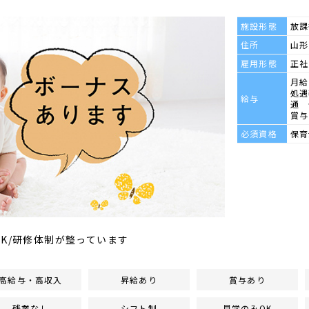
施設形態
放課
住所
山形
雇用形態
正社
月給 
処遇
給与
通 
賞与
必須資格
保育
OK/研修体制が整っています
高給与・高収入
昇給あり
賞与あり
残業なし
シフト制
見学のみOK