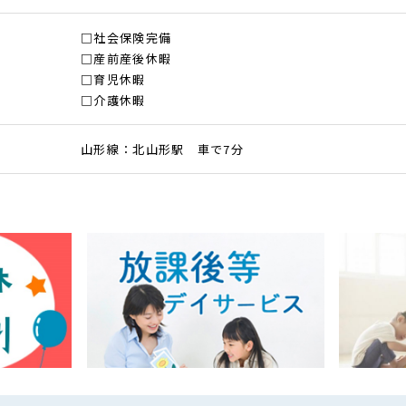
□社会保険完備
□産前産後休暇
□育児休暇
□介護休暇
山形線：北山形駅 車で7分