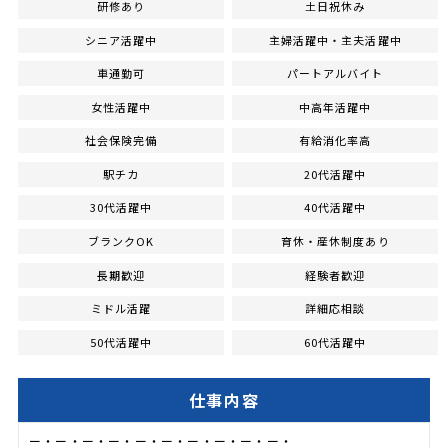
研修あり
土日祝休み
シニア活躍中
主婦活躍中・主夫活躍中
車通勤可
パートアルバイト
女性活躍中
中高年活躍中
社会保険完備
有給消化率高
駅チカ
20代活躍中
30代活躍中
40代活躍中
ブランクOK
育休・産休制度あり
長期歓迎
経験者歓迎
ミドル活躍
詳細応相談
50代活躍中
60代活躍中
仕事内容
ー・ー・ー・ー・ー・ー・ー・ー・ー・ー・