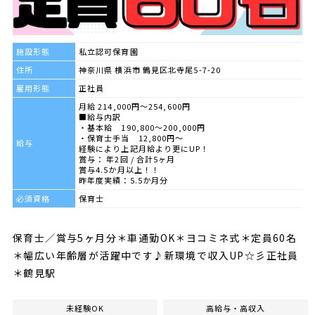
施設形態
私立認可保育園
住所
神奈川県 横浜市 鶴見区北寺尾5-7-20
雇用形態
正社員
月給 214,000円～254,600円
■給与内訳
・基本給 190,800～200,000円
・保育士手当 12,800円～
給与
経験により上記月給より更にUP！
賞与： 年2回 / 合計5ヶ月
賞与4.5か月以上！！
昨年度実績：5.5か月分
必須資格
保育士
保育士／賞与5ヶ月分＊車通勤OK＊ヨコミネ式＊定員60名
＊幅広い年齢層が活躍中です♪新環境で収入UP☆彡正社員
＊鶴見駅
未経験OK
高給与・高収入