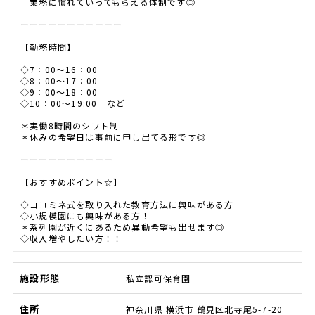
業務に慣れていってもらえる体制です◎
ーーーーーーーーーーー
【勤務時間】
◇7：00～16：00
◇8：00～17：00
◇9：00～18：00
◇10：00～19:00 など
＊実働8時間のシフト制
＊休みの希望日は事前に申し出てる形です◎
ーーーーーーーーーー
【おすすめポイント☆】
◇ヨコミネ式を取り入れた教育方法に興味がある方
◇小規模園にも興味がある方！
＊系列園が近くにあるため異動希望も出せます◎
◇収入増やしたい方！！
施設形態
私立認可保育園
住所
神奈川県 横浜市 鶴見区北寺尾5-7-20