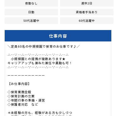
夜勤なし
週休2日
日勤
資格者手当あり
50代活躍中
60代活躍中
仕事内容
＼定員60名の中規模園で保育のお仕事です♪／
∴‥∵‥∴‥∵‥∴‥‥∴‥∵‥∴‥∴
小規模園との提携が複数あります★
キャリアアップも兼ねた兼任や異動も可！
∴‥∵‥∴‥∵‥∴‥‥∴‥∵‥∴‥∴
ーーーーーーーーーーー
【お仕事内容】
◇保育業務全般
◇保育計画の立案
◇年間行事の準備・運営
◇保護者対応 など
＊未経験の方も、経験がある方も少しづつ