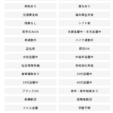
昇給あり
賞与あり
交通費支給
福利厚生充実
残業なし
シフト制
見学のみOK
主婦活躍中・主夫活躍中
車通勤可
バイク通勤可
正社員
即日OK
女性活躍中
中高年活躍中
社会保険完備
有給消化率高
食事補助あり
20代活躍中
30代活躍中
40代活躍中
ブランクOK
育休・産休制度あり
長期歓迎
経験者歓迎
ミドル活躍
学歴不問