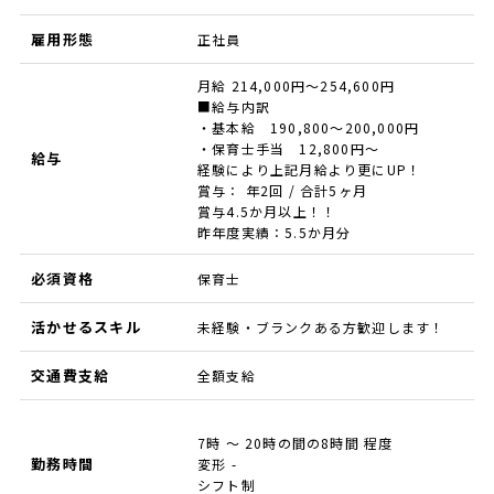
雇用形態
正社員
月給 214,000円～254,600円
■給与内訳
・基本給 190,800～200,000円
・保育士手当 12,800円～
給与
経験により上記月給より更にUP！
賞与： 年2回 / 合計5ヶ月
賞与4.5か月以上！！
昨年度実績：5.5か月分
必須資格
保育士
活かせるスキル
未経験・ブランクある方歓迎します！
交通費支給
全額支給
7時 ～ 20時の間の8時間 程度
勤務時間
変形 -
シフト制