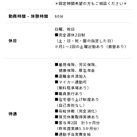
＊固定時間希望の方もご相談ください＊
勤務時間 - 休憩時間
60分
日曜、祝日
■完全週休2日制
休日
（土・日・祝・園の指定した日）
※月1～2回の土曜出勤あり（振替あり）
■雇用保険、労災保険、
健康保険、厚生年金
■退職金共済加入
■マイカー通勤可
（無料駐車場あり）
■職員旅行あり
■住宅借り上げ制度あり
（自己負担なし）
■有給休暇（完全消化）
待遇
■育児休業取得実績あり
■賞与年2回 計5ヶ月分
（昨年度実績5.5か月分）
■通勤手当実費支給