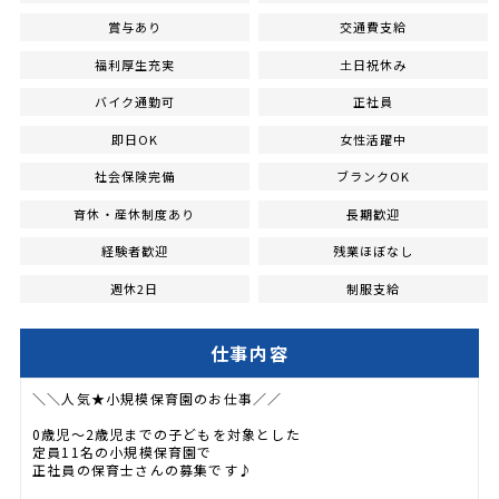
賞与あり
交通費支給
福利厚生充実
土日祝休み
バイク通勤可
正社員
即日OK
女性活躍中
社会保険完備
ブランクOK
育休・産休制度あり
長期歓迎
経験者歓迎
残業ほぼなし
週休2日
制服支給
仕事内容
＼＼人気★小規模保育園のお仕事／／
0歳児～2歳児までの子どもを対象とした
定員11名の小規模保育園で
正社員の保育士さんの募集です♪