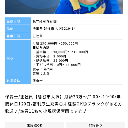
施設形態
私立認可保育園
住所
埼玉県 越谷市 大沢3219-14
雇用形態
正社員
月給 230,000円～250,000円
■給与内訳
・基本給 190,000円～210,000円
・資格手当 2,000円
給与
・処遇改善 38,000円
・子ども手当 0円～11,000円
賞与： 年2回
実績による
必須資格
保育士
保育士/正社員【越谷市大沢】月給23万～/7:00～19:00/年
間休日120日/福利厚生充実◎未経験OK◎ブランクがある方
歓迎♪/定員11名の小規模保育園です☆彡
未経験OK
昇給あり