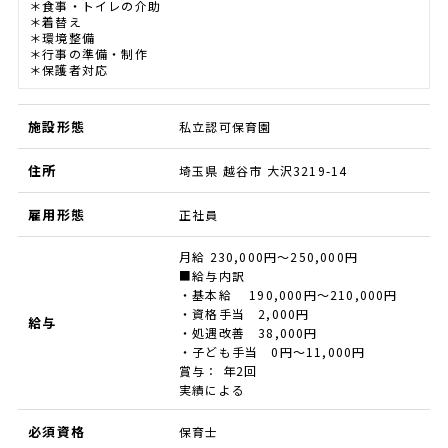
＊食事・トイレの介助
＊着替え
＊環境整備
＊行事の準備・制作
＊保護者対応
施設形態
私立認可保育園
住所
埼玉県 越谷市 大沢3219-14
雇用形態
正社員
月給 230,000円～250,000円
■給与内訳
・基本給 190,000円～210,000円
・資格手当 2,000円
給与
・処遇改善 38,000円
・子ども手当 0円～11,000円
賞与： 年2回
実績による
必須資格
保育士