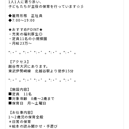
1人1人に寄り添い、
子どもたちが主役の保育を行っています☆彡
◆雇用形態 正社員
◆7:00～19:00
★おすすめPOINT★
・充実の福利厚生◎
・定員11名の小規模園
・月給23万～
*:・゜。*:・゜*:・゜。*:・゜。*:・゜。
【アクセス】
越谷市大沢にあります。
東武伊勢崎線 北越谷駅より徒歩15分
*:・゜。*:・゜*:・゜。*:・゜。*:・゜。
【施設内容】
■定員 11名
■対象年齢 0歳～2歳まで
■保育日 月～土曜日
【お仕事内容】
1～2歳児の保育全般
＊日常の保育
＊絵本の読み聞かせ・手遊び