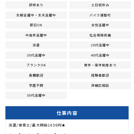
研修あり
土日祝休み
主婦活躍中・主夫活躍中
バイク通勤可
即日OK
女性活躍中
中高年活躍中
社会保険完備
派遣
20代活躍中
30代活躍中
40代活躍中
ブランクOK
育休・産休制度あり
長期歓迎
経験者歓迎
学歴不問
詳細応相談
50代活躍中
仕事内容
派遣/保育士/最大時給1650円★