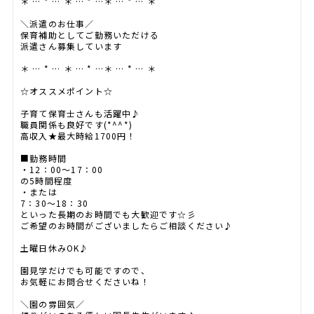
＊ … * … ＊ … * …＊ … * … ＊
＼派遣のお仕事／
保育補助としてご勤務いただける
派遣さん募集しています
＊ … * … ＊ … * …＊ … * … ＊
☆オススメポイント☆
子育て保育士さんも活躍中♪
職員関係も良好です(*^^*)
高収入★最大時給1700円！
■勤務時間
・12：00～17：00
の5時間程度
・または
7：30～18：30
といった長期のお時間でも大歓迎です☆彡
ご希望のお時間がございましたらご相談ください♪
土曜日休みOK♪
園見学だけでも可能ですので、
お気軽にお問合せくださいね！
＼園の雰囲気／