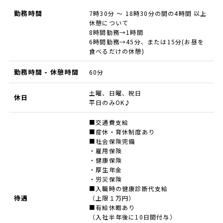
勤務時間
7時30分 ～ 18時30分の間の4時間 以上
休憩について
8時間勤務→1時間
6時間勤務→45分、または15分(お昼を
食べるだけの休憩)
勤務時間 - 休憩時間
60分
土曜、日曜、祝日
休日
平日のみOK♪
■交通費支給
■産休・育休制度あり
■社会保険完備
・雇用保険
・健康保険
・厚生年金
・労災保険
■入職時の健康診断代支給
待遇
（上限１万円）
■有給休暇あり
（入社半年後に10日間付与）