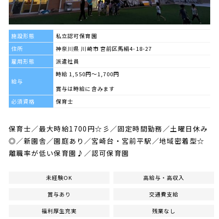
施設形態
私立認可保育園
住所
神奈川県 川崎市 宮前区馬絹4-18-27
雇用形態
派遣社員
時給 1,550円～1,700円
給与
賞与は時給に含みます
必須資格
保育士
保育士／最大時給1700円☆彡／固定時間勤務／土曜日休み
◎／新園舎／園庭あり／宮崎台・宮前平駅／地域密着型☆
離職率が低い保育園♪／認可保育園
未経験OK
高給与・高収入
賞与あり
交通費支給
福利厚生充実
残業なし