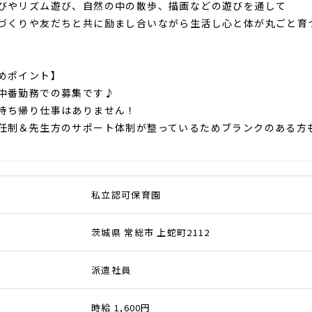
びやリズム遊び、自然の中の散歩、描画などの遊びを通して
づくりや友だちと共に励まし合いながら生活し心と体が丸ごと育
めポイント】
中番勤務での募集です♪
持ち帰り仕事はありません！
任制＆先生方のサポート体制が整っているためブランクのある方
私立認可保育園
茨城県 常総市 上蛇町2112
派遣社員
時給 1,600円