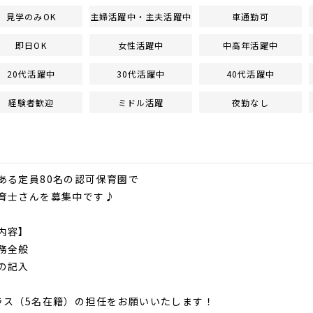
見学のみOK
主婦活躍中・主夫活躍中
車通勤可
即日OK
女性活躍中
中高年活躍中
20代活躍中
30代活躍中
40代活躍中
経験者歓迎
ミドル活躍
夜勤なし
ある定員80名の認可保育園で
育士さんを募集中です♪
内容】
務全般
帳の記入
ラス（5名在籍）の担任をお願いいたします！