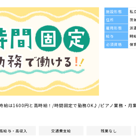
施設形態
私
住所
茨
雇用形態
派
給与
時給
必須資格
保
時給は1600円と高時給！/時間固定で勤務OK♪/ピアノ業務・月
高給与・高収入
交通費支給
残業なし