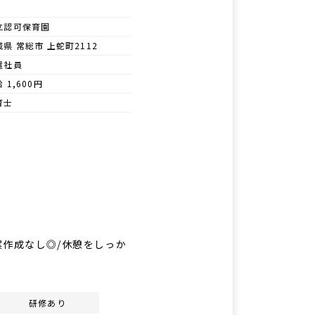
立認可保育園
城県 常総市 上蛇町2112
遣社員
 1,600円
育士
案作成なし◎/休憩をしっか
研修あり