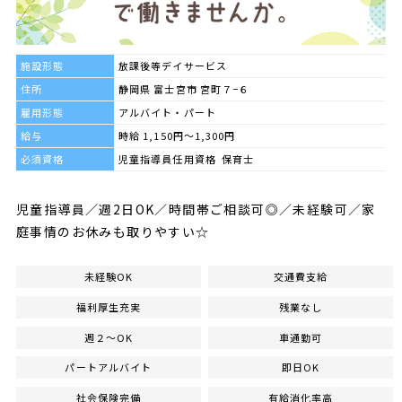
施設形態
放課後等デイサービス
住所
静岡県 富士宮市 宮町７−６
雇用形態
アルバイト・パート
給与
時給 1,150円～1,300円
必須資格
児童指導員任用資格 保育士
児童指導員／週2日OK／時間帯ご相談可◎／未経験可／家
庭事情のお休みも取りやすい☆
未経験OK
交通費支給
福利厚生充実
残業なし
週２～OK
車通勤可
パートアルバイト
即日OK
社会保険完備
有給消化率高