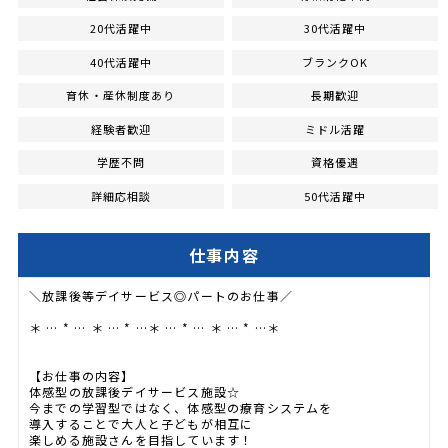
20代活躍中
30代活躍中
40代活躍中
ブランクOK
育休・産休制度あり
長期歓迎
経験者歓迎
ミドル活躍
学歴不問
資格優遇
詳細応相談
50代活躍中
仕事内容
＼放課後等デイサービス◎パートのお仕事／
＊ … * … ＊ … * …＊ … * … ＊ … * …＊
【お仕事の内容】
体感型の放課後デイサービス施設☆
今までの学習型ではなく、体感型の療育システムを
導入することで大人と子どもが相互に
楽しめる施設さんを目指しています！