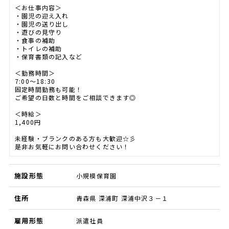
＜お仕事内容＞
・園児の迎え入れ
・園児の送り出し
・遊びの見守り
・食事の補助
・トイレの補助
・保育書類の記入など
＜勤務時間＞
7:00～18:30
固定時間勤務も可能！
ご希望の日数と時間をご相談できます◎
＜時給＞
1,400円
未経験・ブランクのある方も大歓迎☆彡
是非お気軽にお問い合わせください！
施設形態
小規模保育園
住所
青森県 深浦町 深浦中沢３－１
雇用形態
派遣社員