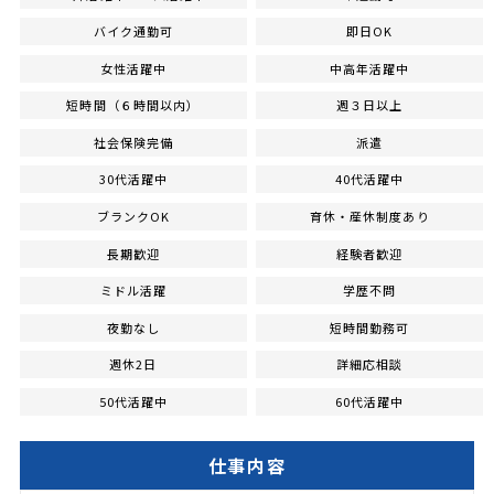
バイク通勤可
即日OK
女性活躍中
中高年活躍中
短時間（６時間以内）
週３日以上
社会保険完備
派遣
30代活躍中
40代活躍中
ブランクOK
育休・産休制度あり
長期歓迎
経験者歓迎
ミドル活躍
学歴不問
夜勤なし
短時間勤務可
週休2日
詳細応相談
50代活躍中
60代活躍中
仕事内容