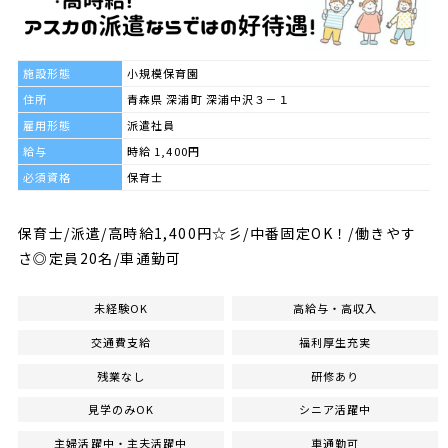
施設形態
小規模保育園
住所
青森県 深浦町 深浦中沢３－１
雇用形態
派遣社員
給与
時給 1,400円
必須資格
保育士
保育士/派遣/高時給1,400円☆彡/中番固定OK！/働きやす
さ◎定員20名/車通勤可
未経験OK
高給与・高収入
交通費支給
福利厚生充実
残業なし
研修あり
見学のみOK
シニア活躍中
主婦活躍中・主夫活躍中
車通勤可