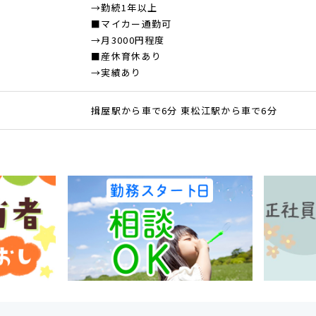
→勤続1年以上
■マイカー通勤可
→月3000円程度
■産休育休あり
→実績あり
揖屋駅から車で6分 東松江駅から車で6分