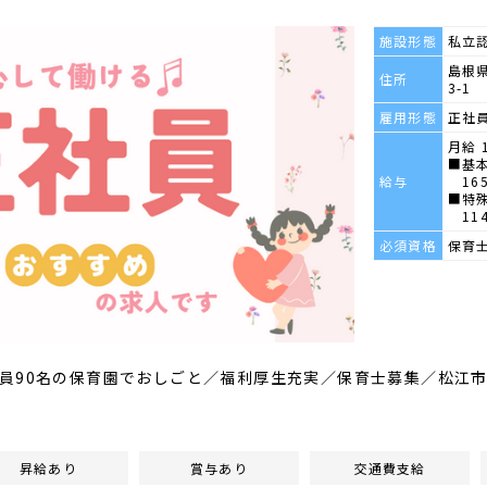
施設形態
私立
島根県
住所
3-1
雇用形態
正社
月給 1
■基
給与
165
■特
114
必須資格
保育
員90名の保育園でおしごと／福利厚生充実／保育士募集／松江
昇給あり
賞与あり
交通費支給