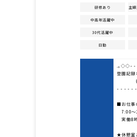
研修あり
主婦
中高年活躍中
30代活躍中
日勤
.｡◇◇- - - 
登園記録
書類な
- - - - - 
■お仕事
7:00～
実働8
★休憩室