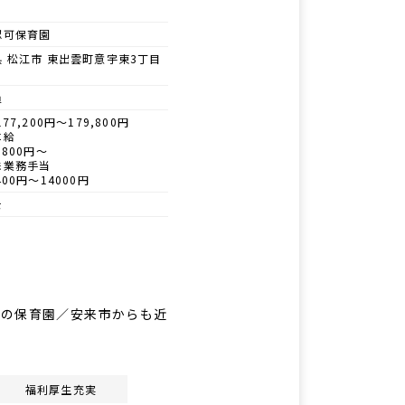
認可保育園
 松江市 東出雲町意宇東3丁目
員
77,200円～179,800円
本給
800円〜
殊業務手当
00円〜14000円
士
市の保育園／安来市からも近
福利厚生充実