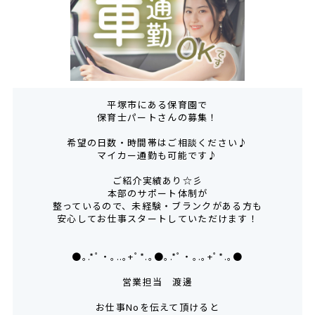
平塚市にある保育園で
保育士パートさんの募集！
希望の日数・時間帯はご相談ください♪
マイカー通勤も可能です♪
ご紹介実績あり☆彡
本部のサポート体制が
整っているので、未経験・ブランクがある方も
安心してお仕事スタートしていただけます！
●｡.*ﾟ・｡..｡+ﾟ*.｡●｡.*ﾟ・｡.｡+ﾟ*.｡●
営業担当 渡邊
お仕事Noを伝えて頂けると