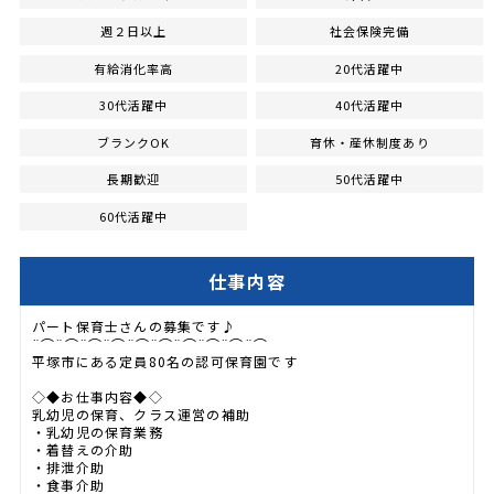
週２日以上
社会保険完備
有給消化率高
20代活躍中
30代活躍中
40代活躍中
ブランクOK
育休・産休制度あり
長期歓迎
50代活躍中
60代活躍中
仕事内容
パート保育士さんの募集です♪
¨⌒¨⌒¨⌒¨⌒¨⌒¨⌒¨⌒¨⌒¨⌒¨⌒
平塚市にある定員80名の認可保育園です
◇◆お仕事内容◆◇
乳幼児の保育、クラス運営の補助
・乳幼児の保育業務
・着替えの介助
・排泄介助
・食事介助