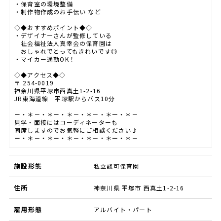
・保育室の環境整備
・制作物作成のお手伝い など
◇◆おすすめポイント◆◇
・デザイナーさんが監修している
社会福祉法人真幸会の保育園は
おしゃれでとってもきれいです◎
・マイカー通勤OK！
◇◆アクセス◆◇
〒 254-0019
神奈川県平塚市西真土1-2-16
JR東海道線 平塚駅からバス10分
ー・＊－・＊ー・＊－・＊－・＊ー・＊－
見学・面接にはコーディネーターも
同席しますのでお気軽にご相談ください♪
ー・＊－・＊ー・＊－・＊－・＊ー・＊－
施設形態
私立認可保育園
住所
神奈川県 平塚市 西真土1-2-16
雇用形態
アルバイト・パート