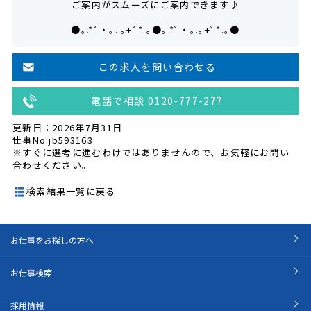
ご案内がスムーズにご案内できます♪
●｡.*ﾟ・｡..｡+ﾟ*.｡●｡.*ﾟ・｡.｡+ﾟ*.｡●
この求人を問い合わせる
電話で相談 0120-777-277
更新日：2026年7月31日
仕事No.jb593163
※すぐに選考に進むわけではありませんので、お気軽にお問い
合わせください。
検索結果一覧に戻る
お仕事をお探しの方へ
お仕事検索
採用情報