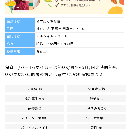
施設形態
私立認可保育園
住所
神奈川県 平塚市 西真土1-2-16
雇用形態
アルバイト・パート
給与
時給 1,285円～1,405円
必須資格
保育士
保育士/パート/マイカー通勤OK/週4～5日/固定時間勤務
OK/幅広い年齢層の方が活躍中/ご紹介実績あり♪
未経験OK
交通費支給
福利厚生充実
残業なし
研修あり
見学のみOK
フリーター活躍中
シニア活躍中
パートアルバイト
即日OK