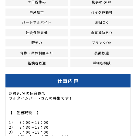
土日祝休み
見学のみOK
車通勤可
バイク通勤可
パートアルバイト
即日OK
社会保険完備
食事補助あり
駅チカ
ブランクOK
育休・産休制度あり
長期歓迎
経験者歓迎
詳細応相談
仕事内容
定員90名の保育園で
フルタイムパートさんの募集です！
【 勤務時間 】
1） 9：00～17：00
2） 8：30～17：30
3） 9：00～18：00