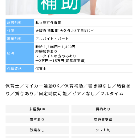
施設形態
私立認可保育園
住所
大阪府 熊取町 大久保北3丁目372−1
雇用形態
アルバイト・パート
時給 1,200円～1,400円
経験加算あり
給与
フルタイムの方のみあり
→2万円～15万円(前年度実績)
必須資格
保育士
保育士／マイカー通勤OK／保育補助／書き物なし／給食あ
り／賞与あり／固定時間可能／ピアノなし／フルタイム
未経験OK
昇給あり
賞与あり
交通費支給
残業なし
シフト制