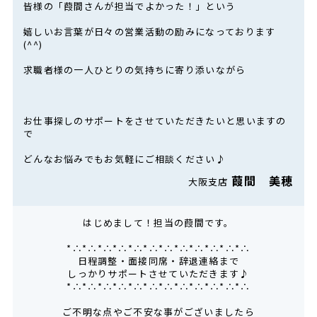
皆様の「葭間さんが担当でよかった！」という
嬉しいお言葉が日々の営業活動の励みになっております
(^^)
求職者様の一人ひとりの気持ちに寄り添いながら
お仕事探しのサポートをさせていただきたいと思いますの
で
どんなお悩みでもお気軽にご相談ください♪
葭間 美穂
大阪支店
はじめまして！担当の葭間です。
*∴*∴*∴*∴*∴*∴*∴*∴*∴*∴*∴*∴
日程調整・面接同席・辞退連絡まで
しっかりサポートさせていただきます♪
*∴*∴*∴*∴*∴*∴*∴*∴*∴*∴*∴*∴
ご不明な点やご不安な事がございましたら