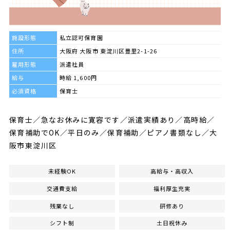
施設形態
私立認可保育園
住所
大阪府 大阪市 東淀川区豊里2-1-26
雇用形態
派遣社員
給与
時給 1,600円
必須資格
保育士
保育士／急なお休みに寛容です／派遣実績あり／高時給／
保育補助でOK／平日のみ／保育補助／ピアノ書類なし／大
阪市東淀川区
未経験OK
高給与・高収入
交通費支給
福利厚生充実
残業なし
研修あり
シフト制
土日祝休み