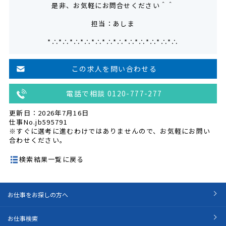
是非、お気軽にお問合せください＾＾
担当：あしま
*∴*∴*∴*∴*∴*∴*∴*∴*∴*∴*∴*∴
この求人を問い合わせる
電話で相談 0120-777-277
更新日：2026年7月16日
仕事No.jb595791
※すぐに選考に進むわけではありませんので、お気軽にお問い
合わせください。
検索結果一覧に戻る
お仕事をお探しの方へ
お仕事検索