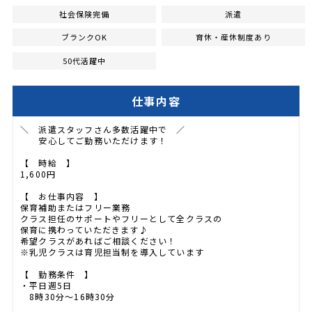
社会保険完備
派遣
ブランクOK
育休・産休制度あり
50代活躍中
仕事内容
＼ 派遣スタッフさん多数活躍中で ／
安心してご勤務いただけます！
【 時給 】
1,600円
【 お仕事内容 】
保育補助またはフリー業務
クラス担任のサポートやフリーとして全クラスの
保育に携わっていただきます♪
希望クラスがあればご相談ください！
※乳児クラスは育児担当制を導入しています
【 勤務条件 】
・平日週5日
8時30分～16時30分