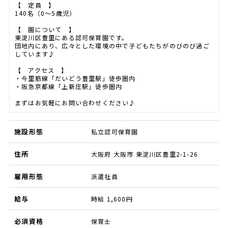
【 定員 】
140名（0～5歳児）
【 園について 】
東淀川区豊里にある認可保育園です。
団地内にあり、広々とした環境の中で子どもたちがのびのび過ご
しています♪
【 アクセス 】
・今里筋線「だいどう豊里駅」徒歩圏内
・阪急京都線「上新庄駅」徒歩圏内
まずはお気軽にお問い合わせください♪
施設形態
私立認可保育園
住所
大阪府 大阪市 東淀川区豊里2-1-26
雇用形態
派遣社員
給与
時給 1,600円
必須資格
保育士