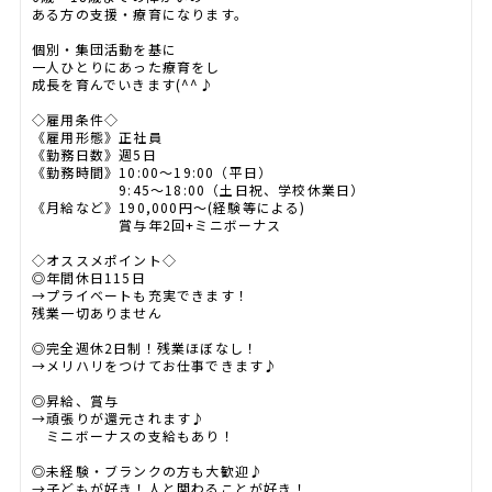
ある方の支援・療育になります。
個別・集団活動を基に
一人ひとりにあった療育をし
成長を育んでいきます(^^♪
◇雇用条件◇
《雇用形態》正社員
《勤務日数》週5日
《勤務時間》10:00～19:00（平日）
9:45～18:00（土日祝、学校休業日）
《月給など》190,000円～(経験等による)
賞与年2回+ミニボーナス
◇オススメポイント◇
◎年間休日115日
→プライベートも充実できます！
残業一切ありません
◎完全週休2日制！残業ほぼなし！
→メリハリをつけてお仕事できます♪
◎昇給、賞与
→頑張りが還元されます♪
ミニボーナスの支給もあり！
◎未経験・ブランクの方も大歓迎♪
→子どもが好き！人と関わることが好き！