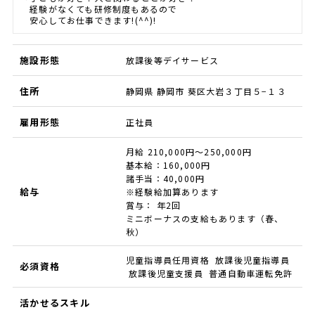
経験がなくても研修制度もあるので
安心してお仕事できます!(^^)!
施設形態
放課後等デイサービス
住所
静岡県 静岡市 葵区大岩３丁目５−１３
雇用形態
正社員
月給 210,000円～250,000円
基本給：160,000円
諸手当：40,000円
給与
※経験給加算あります
賞与： 年2回
ミニボーナスの支給もあります（春、
秋）
児童指導員任用資格 放課後児童指導員
必須資格
放課後児童支援員 普通自動車運転免許
活かせるスキル