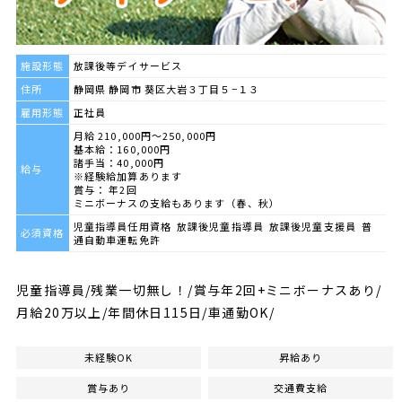
施設形態
放課後等デイサービス
住所
静岡県 静岡市 葵区大岩３丁目５−１３
雇用形態
正社員
月給 210,000円～250,000円
基本給：160,000円
諸手当：40,000円
給与
※経験給加算あります
賞与： 年2回
ミニボーナスの支給もあります（春、秋）
児童指導員任用資格 放課後児童指導員 放課後児童支援員 普
必須資格
通自動車運転免許
児童指導員/残業一切無し！/賞与年2回+ミニボーナスあり/
月給20万以上/年間休日115日/車通勤OK/
未経験OK
昇給あり
賞与あり
交通費支給