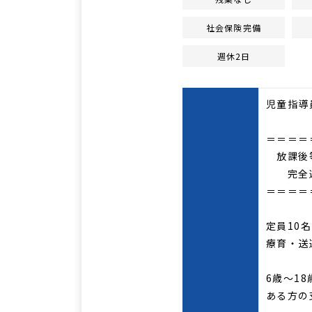
社会保険完備
週休2日
児童指導
＝＝＝＝
放課後等
完全週
＝＝＝＝
定員10
療育・送
6歳～1
ある方の