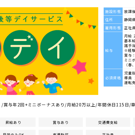
施設形態
放課
住所
静岡県
雇用形態
正社
月給 2
基本給
諸手当
給与
※経
賞与：
ミニ
（春
児童
必須資格
導員
運転
/賞与年2回+ミニボーナスあり/月給20万以上/年間休日115日/車
昇給あり
賞与あり
交通費支給
見学のみOK
車通勤可
正社員