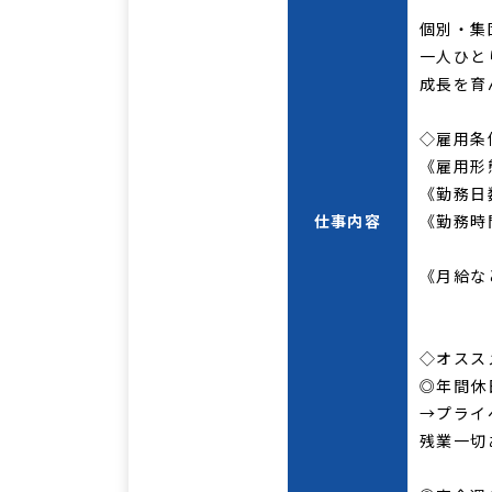
個別・集
一人ひと
成長を育
◇雇用条
《雇用形
《勤務日
仕事内容
《勤務時間
9:4
《月給など
賞与
◇オスス
◎年間休
→プライ
残業一切