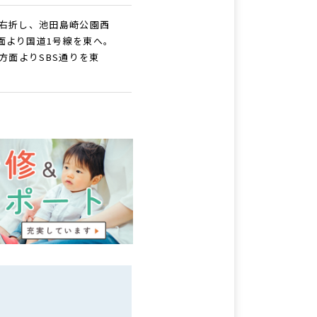
を右折し、池田島崎公園西
面より国道1号線を東へ。
方面よりSBS通りを東