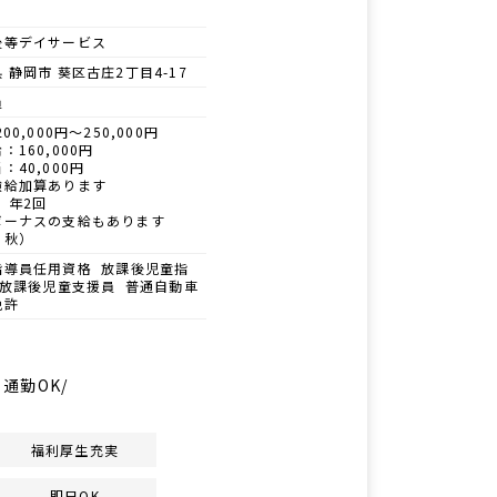
後等デイサービス
 静岡市 葵区古庄2丁目4-17
員
00,000円～250,000円
：160,000円
：40,000円
験給加算あります
 年2回
ボーナスの支給もあります
、秋）
指導員任用資格 放課後児童指
 放課後児童支援員 普通自動車
免許
通勤OK/
福利厚生充実
即日OK