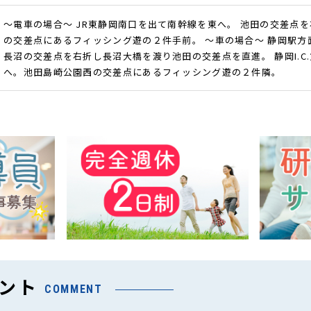
～電車の場合～ JR東静岡南口を出て南幹線を東へ。 池田の交差点
の交差点にあるフィッシング遊の２件手前。 ～車の場合～ 静岡駅方
長沼の交差点を右折し長沼大橋を渡り池田の交差点を直進。 静岡I.C.
へ。池田島崎公園西の交差点にあるフィッシング遊の２件隣。
ント
COMMENT