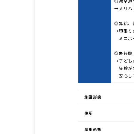
◎完全週
→メリハ
◎昇給、
→頑張り
ミニボ
◎未経験
→子ども
経験がな
安心して
施設形態
住所
雇用形態