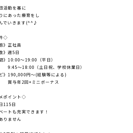
団活動を基に
りにあった療育をし
んでいきます(^^♪
件◇
態》正社員
数》週5日
》10:00～19:00（平日）
5～18:00（土日祝、学校休業日）
》190,000円～(経験等による)
年2回+ミニボーナス
メポイント◇
日115日
ベートも充実できます！
ありません