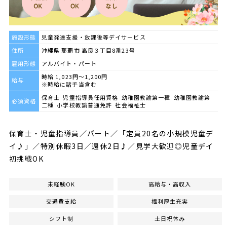
施設形態
児童発達支援・放課後等デイサービス
住所
沖縄県 那覇市 高良３丁目8番23号
雇用形態
アルバイト・パート
時給 1,023円～1,200円
給与
※時給に諸手当含む
保育士 児童指導員任用資格 幼稚園教諭第一種 幼稚園教諭第
必須資格
二種 小学校教諭普通免許 社会福祉士
保育士・児童指導員／パート／「定員20名の小規模児童デ
イ♪」／特別休暇3日／週休2日♪／見学大歓迎◎児童デイ
初挑戦OK
未経験OK
高給与・高収入
交通費支給
福利厚生充実
シフト制
土日祝休み