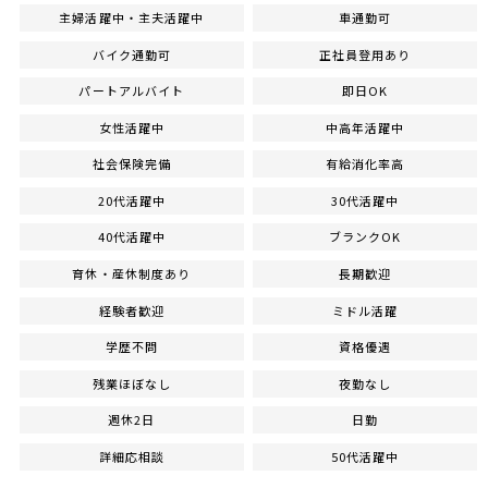
主婦活躍中・主夫活躍中
車通勤可
バイク通勤可
正社員登用あり
パートアルバイト
即日OK
女性活躍中
中高年活躍中
社会保険完備
有給消化率高
20代活躍中
30代活躍中
40代活躍中
ブランクOK
育休・産休制度あり
長期歓迎
経験者歓迎
ミドル活躍
学歴不問
資格優遇
残業ほぼなし
夜勤なし
週休2日
日勤
詳細応相談
50代活躍中