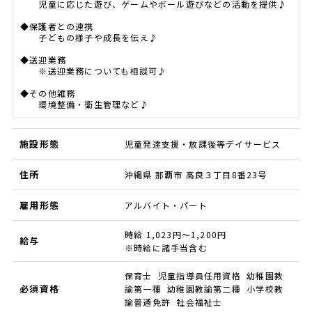
児童に応じた遊び、ゲームやボール遊びなどの活動を提供♪
◆保護者との連携
子どもの様子や成長を伝え♪
◆送迎業務
※送迎業務についても相談可♪
◆その他雑務
環境整備・衛生管理など♪
施設形態
児童発達支援・放課後等デイサービス
住所
沖縄県 那覇市 高良３丁目8番23号
雇用形態
アルバイト・パート
時給 1,023円～1,200円
給与
※時給に諸手当含む
保育士 児童指導員任用資格 幼稚園教
必須資格
諭第一種 幼稚園教諭第二種 小学校教
諭普通免許 社会福祉士