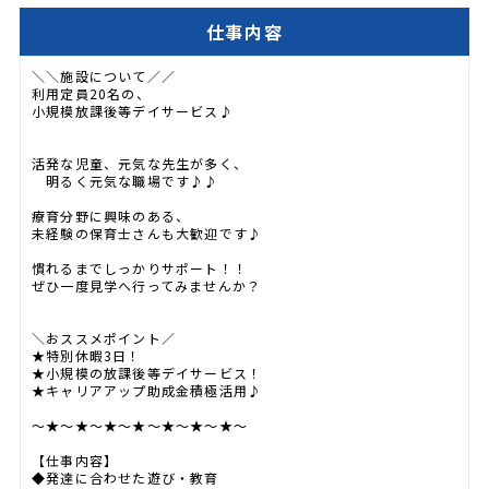
仕事内容
＼＼施設について／／
利用定員20名の、
小規模放課後等デイサービス♪
活発な児童、元気な先生が多く、
明るく元気な職場です♪♪
療育分野に興味のある、
未経験の保育士さんも大歓迎です♪
慣れるまでしっかりサポート！！
ぜひ一度見学へ行ってみませんか？
＼おススメポイント／
★特別休暇3日！
★小規模の放課後等デイサービス！
★キャリアアップ助成金積極活用♪
～★～★～★～★～★～★～★～
【仕事内容】
◆発達に合わせた遊び・教育