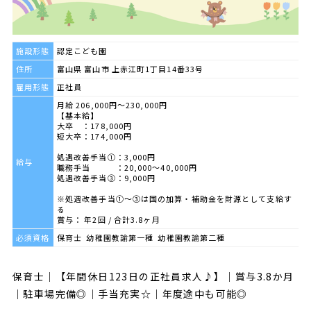
施設形態
認定こども園
住所
富山県 富山市 上赤江町1丁目14番33号
雇用形態
正社員
月給 206,000円～230,000円
【基本給】
大卒 ：178,000円
短大卒：174,000円
処遇改善手当①：3,000円
給与
職務手当 ：20,000～40,000円
処遇改善手当③：9,000円
※処遇改善手当①～③は国の加算・補助金を財源として支給す
る
賞与： 年2回 / 合計3.8ヶ月
必須資格
保育士 幼稚園教諭第一種 幼稚園教諭第二種
保育士｜【年間休日123日の正社員求人♪】｜賞与3.8か月
｜駐車場完備◎｜手当充実☆｜年度途中も可能◎