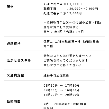
処遇改善手当①：3,000円
給与
職務手当 ：20,000～40,000円
処遇改善手当③：9,000円
※処遇改善手当①～③は国の加算・補助
金を財源として支給する
賞与： 年2回 / 合計3.8ヶ月
保育士 幼稚園教諭第一種 幼稚園教諭
必須資格
第二種
特別なスキルは必要ありません♪
活かせるスキル
ご興味を持ってくださった方！
ぜひぜひご応募ください☆
交通費支給
通勤手当別途支給
08時30分 ～ 17時30分
07時00分 ～ 16時00分
11時00分 ～ 20時00分
勤務時間
7時 ～ 20時の間の8時間 程度
交代制