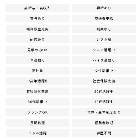
高給与・高収入
昇給あり
賞与あり
交通費支給
福利厚生充実
残業なし
研修あり
シフト制
見学のみOK
シニア活躍中
車通勤可
バイク通勤可
正社員
女性活躍中
中高年活躍中
社会保険完備
有給消化率高
20代活躍中
30代活躍中
40代活躍中
ブランクOK
育休・産休制度あり
長期歓迎
経験者歓迎
ミドル活躍
学歴不問