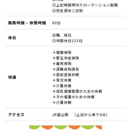
◎上記時間帯内でローテーション勤務
◎完全週休二日制
勤務時間 - 休憩時間
60分
日曜、祝日
休日
◎年間休日123日
＊健康保険
＊厚生年金保険
＊雇用保険
＊退職金制度有
＊産前産後休暇
待遇
＊育児休業
＊介護休業
＊母性健康管理のための休暇
＊子の看護のための休暇
＊介護休暇
アクセス
JR富山駅 （上記から車で6分）