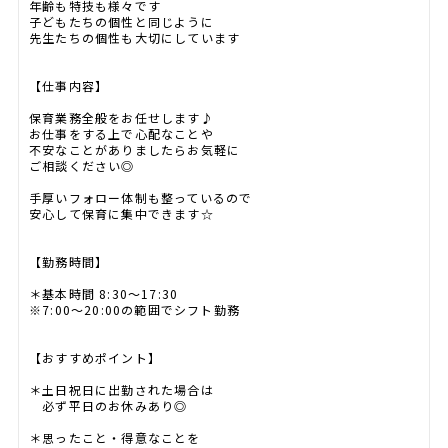
年齢も特技も様々です
子どもたちの個性と同じように
先生たちの個性も大切にしています
【仕事内容】
保育業務全般をお任せします♪
お仕事をする上で心配なことや
不安なことがありましたらお気軽に
ご相談ください◎
手厚いフォロー体制も整っているので
安心して保育に集中できます☆
【勤務時間】
＊基本時間 8:30～17:30
※7:00～20:00の範囲でシフト勤務
【おすすめポイント】
＊土日祝日に出勤された場合は
必ず平日のお休みあり◎
＊思ったこと・得意なことを