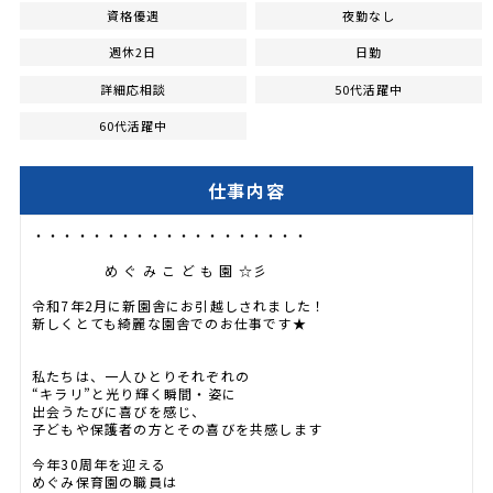
資格優遇
夜勤なし
週休2日
日勤
詳細応相談
50代活躍中
60代活躍中
仕事内容
・・・・・・・・・・・・・・・・・・・
め ぐ み こ ど も 園 ☆彡
令和7年2月に新園舎にお引越しされました！
新しくとても綺麗な園舎でのお仕事です★
私たちは、一人ひとりそれぞれの
“キラリ”と光り輝く瞬間・姿に
出会うたびに喜びを感じ、
子どもや保護者の方とその喜びを共感します
今年30周年を迎える
めぐみ保育園の職員は