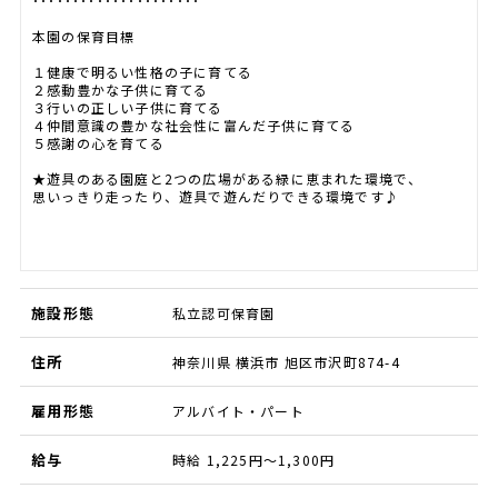
･････････････････････
本園の保育目標
１健康で明るい性格の子に育てる
２感動豊かな子供に育てる
３行いの正しい子供に育てる
４仲間意識の豊かな社会性に富んだ子供に育てる
５感謝の心を育てる
★遊具のある園庭と2つの広場がある緑に恵まれた環境で、
思いっきり走ったり、遊具で遊んだりできる環境です♪
施設形態
私立認可保育園
住所
神奈川県 横浜市 旭区市沢町874-4
雇用形態
アルバイト・パート
給与
時給 1,225円～1,300円