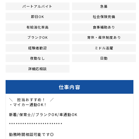
パートアルバイト
急募
即日OK
社会保険完備
有給消化率高
食事補助あり
ブランクOK
育休・産休制度あり
経験者歓迎
ミドル活躍
夜勤なし
日勤
詳細応相談
仕事内容
＼ 担当おすすめ！ ／
・マイカー通勤OK！
新着/保育士//ブランクOK/車通勤OK
************************
勤務時間相談可能です◎