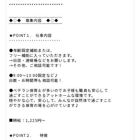
************************
＿＿＿＿＿＿＿＿＿＿＿＿＿
◆◇◆ 募集内容 ◆◇◆
￣￣￣￣￣￣￣￣￣￣￣￣￣
★POINT１. 仕事内容
･･･････････････････････
●年齢固定補助または、
フリー補助に入っていただきます。
→日誌・連絡帳などをお願いします。
→その他、ご相談可能です！
●9:00～13:00固定など♪
日数・お時間帯も相談可能！
●ベテラン保育士が多いのでお子様も職員も安心して
過ごすことができるアットホームな環境です。
穏やかな心で、安心して、みんなが自然体で過ごすこと
ができる保育の場を心がけています♪
■時給：1,225円～
★POINT２. 特徴