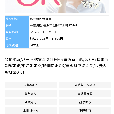
施設形態
私立認可保育園
住所
神奈川県 横浜市 旭区市沢町874-4
雇用形態
アルバイト・パート
給与
時給 1,225円～1,300円
必須資格
保育士
保育補助/パート/時給1,225円～/車通勤可能/週3日/扶養内
勤務可能/車通勤可☆/時間固定OK/無料駐車場完備/扶養内
も相談OK！
未経験OK
高給与・高収入
賞与あり
交通費支給
残業なし
研修あり
土日祝休み
車通勤可