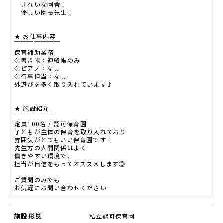
きれいな園舎！
優しい園長先生！
★ お仕事内容
￣￣￣￣￣￣￣
保育補助業務
◇書き物：連絡帳のみ
◇ピアノ：なし
◇行事担当：なし
外遊びを多く取り入れています♪
★ 施設紹介
￣￣￣￣￣￣
定員100名 / 認可保育園
子どもが主体の保育を取り入れており
雰囲気がとてもいい保育園です！
先生方の人間関係はよく
働きやすい環境で、
担当が自信をもってオススメします◎
ご質問のみでも
お気軽にお問い合わせください
施設形態
私立認可保育園