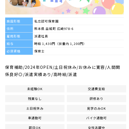
施設形態
私立認可保育園
住所
熊本県 益城町 広崎978-6
雇用形態
派遣社員
給与
時給 1,430円（扶養内 1,200円）
必須資格
保育士
保育補助/2024年OPEN/土日祝休み/お休みに寛容/人間関
係良好◎/派遣実績あり/高時給/派遣
未経験OK
交通費支給
残業なし
研修あり
土日祝休み
見学のみOK
車通勤可
バイク通勤可
即日OK
女性活躍中