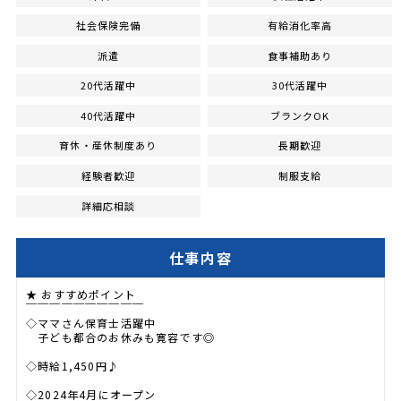
社会保険完備
有給消化率高
派遣
食事補助あり
20代活躍中
30代活躍中
40代活躍中
ブランクOK
育休・産休制度あり
長期歓迎
経験者歓迎
制服支給
詳細応相談
仕事内容
★ おすすめポイント
￣￣￣￣￣￣￣￣￣￣
◇ママさん保育士活躍中
子ども都合のお休みも寛容です◎
◇時給1,450円♪
◇2024年4月にオープン