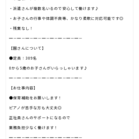
・派遣さんが複数名いるので安心して働けます♪
・お子さんの行事や体調不良等、かなり柔軟に対応可能です◎
・残業なし！
━－━－━－━－━－━－━－━－━－
【園さんについて】
●定員：309名
0から5歳のお子さんがいらっしゃいます♪
━－━－━－━－━－━－━－━－━－
【お仕事内容】
●保育補助をお願いします！
ピアノが苦手な方も大丈夫◎
正社員さんのサポートになるので
業務負担少なく働けます！
━－━－━－━－━－━－━－━－━－