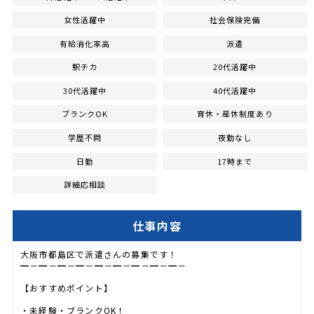
女性活躍中
社会保険完備
有給消化率高
派遣
駅チカ
20代活躍中
30代活躍中
40代活躍中
ブランクOK
育休・産休制度あり
学歴不問
夜勤なし
日勤
17時まで
詳細応相談
仕事内容
大阪市都島区で派遣さんの募集です！
━－━－━－━－━－━－━－━－━－
【おすすめポイント】
・未経験・ブランクOK！