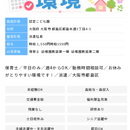
施設形態
認定こども園
住所
大阪府 大阪市 都島区都島本通3丁目4-3
雇用形態
派遣社員
給与
時給 1,550円時給1550円
必須資格
保育士 幼稚園教諭第一種 幼稚園教諭第二種
保育士／平日のみ／週4からOK／勤務時間相談可／お休み
がとりやすい環境です！／派遣／大阪市都島区
未経験OK
高給与・高収入
交通費支給
福利厚生充実
残業なし
研修あり
土日祝休み
シニア活躍中
主婦活躍中・主夫活躍中
即日OK