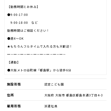
【勤務時間とお休み】
●9:00-17:00
9:00-18:00 など
勤務時間はご相談ください！
●週4～OK
★もちろんフルタイムで入れる方も大歓迎！
━－━－━－━－━－━－━－━－━－
【通勤】
●大阪メトロ谷町線「都島駅」から徒歩6分
施設形態
認定こども園
住所
大阪府 大阪市 都島区都島本通3丁目4-3
雇用形態
派遣社員