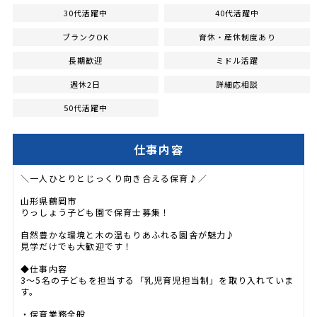
30代活躍中
40代活躍中
ブランクOK
育休・産休制度あり
長期歓迎
ミドル活躍
週休2日
詳細応相談
50代活躍中
仕事内容
＼一人ひとりとじっくり向き合える保育♪／
山形県鶴岡市
りっしょう子ども園で保育士募集！
自然豊かな環境と木の温もりあふれる園舎が魅力♪
見学だけでも大歓迎です！
◆仕事内容
3～5名の子どもを担当する「乳児育児担当制」を取り入れていま
す。
・保育業務全般