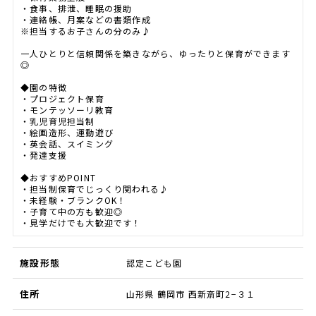
・食事、排泄、睡眠の援助
・連絡帳、月案などの書類作成
※担当するお子さんの分のみ♪
一人ひとりと信頼関係を築きながら、ゆったりと保育ができます
◎
◆園の特徴
・プロジェクト保育
・モンテッソーリ教育
・乳児育児担当制
・絵画造形、運動遊び
・英会話、スイミング
・発達支援
◆おすすめPOINT
・担当制保育でじっくり関われる♪
・未経験・ブランクOK！
・子育て中の方も歓迎◎
・見学だけでも大歓迎です！
施設形態
認定こども園
住所
山形県 鶴岡市 西新斎町2−３１