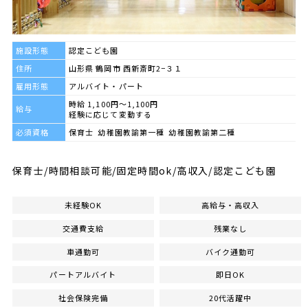
施設形態
認定こども園
住所
山形県 鶴岡市 西新斎町2−３１
雇用形態
アルバイト・パート
時給 1,100円～1,100円
給与
経験に応じて変動する
必須資格
保育士 幼稚園教諭第一種 幼稚園教諭第二種
保育士/時間相談可能/固定時間ok/高収入/認定こども園
未経験OK
高給与・高収入
交通費支給
残業なし
車通勤可
バイク通勤可
パートアルバイト
即日OK
社会保険完備
20代活躍中