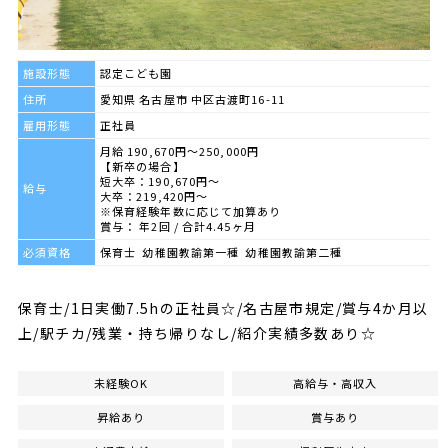
施設形態
認定こども園
住所
愛知県 名古屋市 中区古渡町16-11
雇用形態
正社員
月給 190,670円～250,000円
【新卒の場合】
短大卒：190,670円～
給与
大卒：219,420円～
※保育経験年数に応じて加算あり
賞与： 年2回 / 合計4.45ヶ月
必須資格
保育士 幼稚園教諭第一種 幼稚園教諭第二種
保育士/1日実働7.5hの正社員☆/名古屋市規定/賞与4か月以
上/駅チカ/残業・持ち帰りなし/紹介実績多数あり☆
未経験OK
高給与・高収入
昇給あり
賞与あり