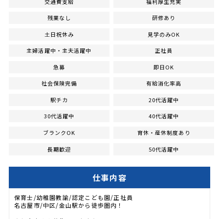
交通費支給
福利厚生充実
残業なし
研修あり
土日祝休み
見学のみOK
主婦活躍中・主夫活躍中
正社員
急募
即日OK
社会保険完備
有給消化率高
駅チカ
20代活躍中
30代活躍中
40代活躍中
ブランクOK
育休・産休制度あり
長期歓迎
50代活躍中
仕事内容
保育士/幼稚園教諭/認定こども園/正社員
名古屋市/中区/金山駅から徒歩圏内！