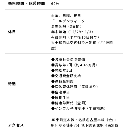
勤務時間 - 休憩時間
60分
土曜、日曜、祝日
ゴールデンウィーク
夏季休暇（3日間）
休日
年末年始（12/29～1/3）
有給休暇（半年後10日付与）
※土曜日は交代制で出勤有（月1回程
度）
●各種社会保険完備
●賞与年2回（約4.45ヵ月）
●昇給年1回
●交通費全額支給
●退職金制度
待遇
●産休育休制度（実績あり）
●住宅手当
●扶養手当
●健康診断代（全額）
●インフル予防接種（半額補助）
JR東海道本線・名鉄名古屋本線《金山
アクセス
駅》から徒歩7分 地下鉄名城線《東別院