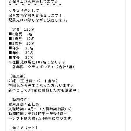
☆保育士さん募集してます☆
⌒¨⌒¨⌒¨⌒¨⌒¨⌒¨⌒¨⌒¨⌒
クラス担任として
保育業務全般をお任せします！
配属先は相談しながら決定します。
〔定員〕125名
■0歳児 3名
■1歳児 12名
■2歳児 20名
■年少 30名
■年中 30名
■年長 30名
※在園児は現在107名になります
各年齢一クラスずつです（合計6組）
〔職員数〕
23名（正社員・パート含め）
卒園児から先生になった方もいます♪
新卒として3年前に就職した方も活躍中！
〔勤務条件〕
雇用形態：正社員
入職時期：4月～（入職時期相談OK）
勤務時間：午前7時半～午後6時半
→シフト制実働7.5H勤務になります。
〔働くメリット〕