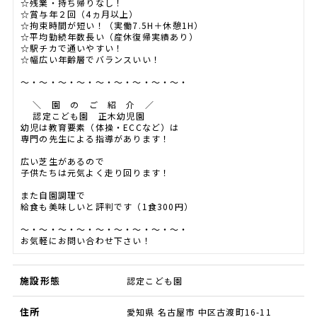
☆残業・持ち帰りなし！
☆賞与年２回（4ヵ月以上）
☆拘束時間が短い！（実働7.5H＋休憩1H）
☆平均勤続年数長い（産休復帰実績あり）
☆駅チカで通いやすい！
☆幅広い年齢層でバランスいい！
～・～・～・～・～・～・～・～・～・
＼ 園 の ご 紹 介 ／
認定こども園 正木幼児園
幼児は教育要素（体操・ECCなど）は
専門の先生による指導があります！
広い芝生があるので
子供たちは元気よく走り回ります！
また自園調理で
給食も美味しいと評判です（1食300円）
～・～・～・～・～・～・～・～・～・
お気軽にお問い合わせ下さい！
施設形態
認定こども園
住所
愛知県 名古屋市 中区古渡町16-11