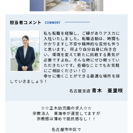
担当者コメント
COMMENT
私も転職を経験し、ご縁がありアスカに
入社いたしました。転職活動は、時間も
かかりますし不安や精神的な苦労も伴う
と思います。 何より自分自身に向き合
い、環境を変えて新たに挑戦する勇気が
必要ですよね。そんな時にぜひ頼ってい
ただきたいです。些細なことでもお気軽
にご相談ください！◎
幸せに働くことができる最適な場所を探
していきましょう！
青木 亜里咲
名古屋支店
☆☆正木幼児園の求人☆☆
宗教法人 東海寺が運営してますが
宗教感は薄めで抵抗感なし！！
名古屋市中区で