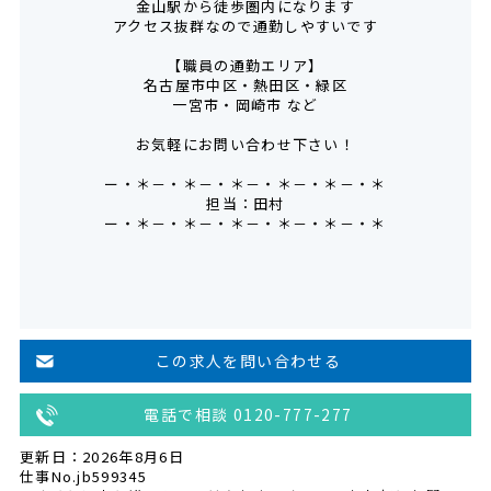
金山駅から徒歩圏内になります
アクセス抜群なので通勤しやすいです
【職員の通勤エリア】
名古屋市中区・熱田区・緑区
一宮市・岡崎市 など
お気軽にお問い合わせ下さい！
ー・＊－・＊－・＊－・＊－・＊－・＊
担当：田村
ー・＊－・＊－・＊－・＊－・＊－・＊
この求人を問い合わせる
電話で相談 0120-777-277
更新日：2026年8月6日
仕事No.jb599345