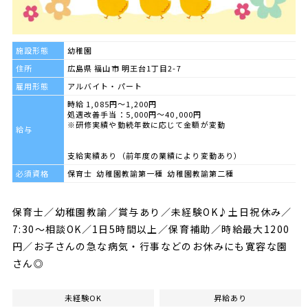
施設形態
幼稚園
住所
広島県 福山市 明王台1丁目2-7
雇用形態
アルバイト・パート
時給 1,085円～1,200円
処遇改善手当：5,000円～40,000円
※研修実績や勤続年数に応じて金額が変動
給与
支給実績あり（前年度の業績により変動あり）
必須資格
保育士 幼稚園教諭第一種 幼稚園教諭第二種
保育士／幼稚園教諭／賞与あり／未経験OK♪土日祝休み／
7:30～相談OK／1日5時間以上／保育補助／時給最大1200
円／お子さんの急な病気・行事などのお休みにも寛容な園
さん◎
未経験OK
昇給あり