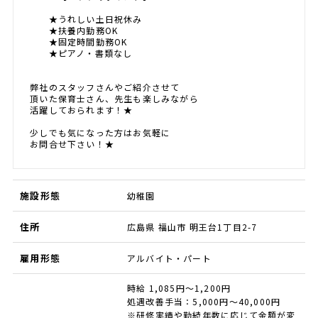
★うれしい土日祝休み
★扶養内勤務OK
★固定時間勤務OK
★ピアノ・書類なし
弊社のスタッフさんやご紹介させて
頂いた保育士さん、先生も楽しみながら
活躍しておられます！★
少しでも気になった方はお気軽に
お問合せ下さい！★
施設形態
幼稚園
住所
広島県 福山市 明王台1丁目2-7
雇用形態
アルバイト・パート
時給 1,085円～1,200円
処遇改善手当：5,000円～40,000円
※研修実績や勤続年数に応じて金額が変