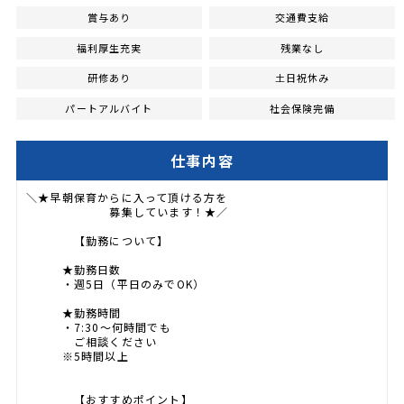
賞与あり
交通費支給
福利厚生充実
残業なし
研修あり
土日祝休み
パートアルバイト
社会保険完備
仕事内容
＼★早朝保育からに入って頂ける方を
募集しています！★／
【勤務について】
★勤務日数
・週5日（平日のみでOK）
★勤務時間
・7:30～何時間でも
ご相談ください
※5時間以上
【おすすめポイント】