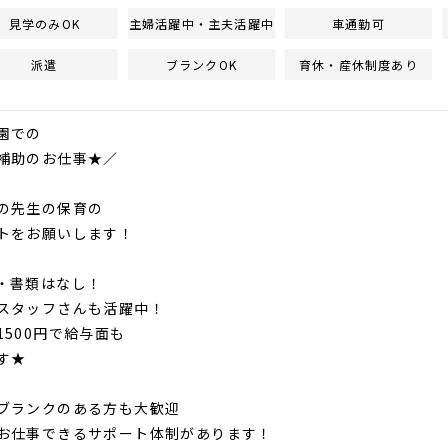
見学のみOK
主婦活躍中・主夫活躍中
車通勤可
派遣
ブランクOK
育休・産休制度あり
園での
助のお仕事★／
の先生の保育の
トをお願いします！
・書類はなし！
タッフさんも活躍中！
500円で給与面も
す★
ブランクのある方も大歓迎
お仕事できるサポート体制があります！