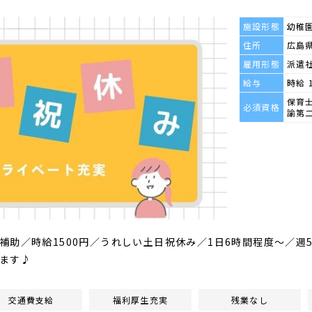
施設形態
幼稚
住所
広島県
雇用形態
派遣
給与
時給 
保育
必須資格
諭第
補助／時給1500円／うれしい土日祝休み／1日6時間程度～／週
ます♪
交通費支給
福利厚生充実
残業なし