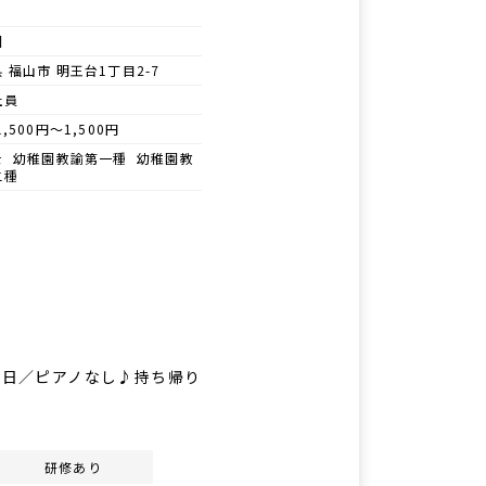
園
 福山市 明王台1丁目2-7
社員
1,500円～1,500円
士 幼稚園教諭第一種 幼稚園教
二種
5日／ピアノなし♪持ち帰り
研修あり