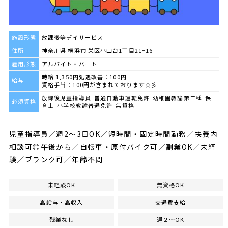
施設形態
放課後等デイサービス
住所
神奈川県 横浜市 栄区小山台1丁目21−16
雇用形態
アルバイト・パート
時給 1,350円処遇改善：100円
給与
資格手当：100円が含まれております☆彡
放課後児童指導員 普通自動車運転免許 幼稚園教諭第二種 保
必須資格
育士 小学校教諭普通免許 無資格
児童指導員／週2～3日OK／短時間・固定時間勤務／扶養内
相談可◎午後から／自転車・原付バイク可／副業OK／未経
験／ブランク可／年齢不問
未経験OK
無資格OK
高給与・高収入
交通費支給
残業なし
週２～OK