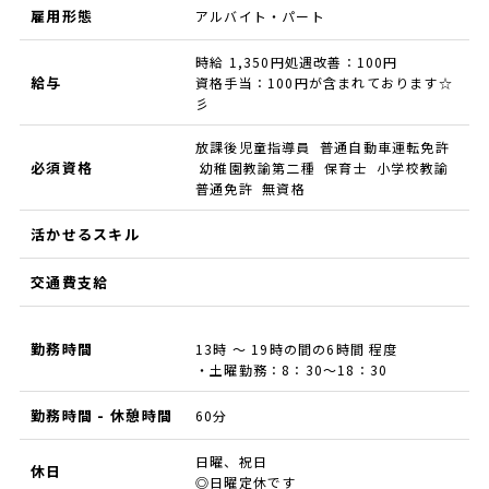
雇用形態
アルバイト・パート
時給 1,350円処遇改善：100円
給与
資格手当：100円が含まれております☆
彡
放課後児童指導員 普通自動車運転免許
必須資格
幼稚園教諭第二種 保育士 小学校教諭
普通免許 無資格
活かせるスキル
交通費支給
勤務時間
13時 ～ 19時の間の6時間 程度
・土曜勤務：8：30～18：30
勤務時間 - 休憩時間
60分
日曜、祝日
休日
◎日曜定休です