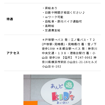
・昇給あり
・日数や時間ぎ相談ください♪
・ｗワーク可能
待遇
・自転車・原付バイク通勤可
・高時給
・交通費支給
＊戸塚駅→バス 発：江ノ電バス・Ｔ２
(戸塚駅−見晴橋)・見晴橋行 着：雪ノ下
徒歩10分 ＊本郷台駅→バス 発：神奈川
アクセス
中央交通・１３８・港南台駅行 着：小
山台 徒歩1分 【住所】 〒247-0002 神
奈川県横浜市栄区小山台1-21-16ヒルズ
小山台Ⅲ-102