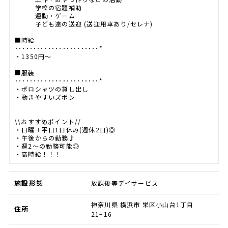
学校の宿題補助
運動・ゲーム
子ども達の送迎 (送迎用車あり/セレナ)
■時給
･･･････････････････････*
・1350円～
■服装
･･･････････････････････*
・ポロシャツの貸し出し
・動きやすいズボン
\\おすすめポイント//
・日曜＋平日1日休み(週休2日)◎
・午後からの勤務♪
・週2～の勤務可能◎
・高時給！！！
施設形態
放課後等デイサービス
神奈川県 横浜市 栄区小山台1丁目
住所
21−16