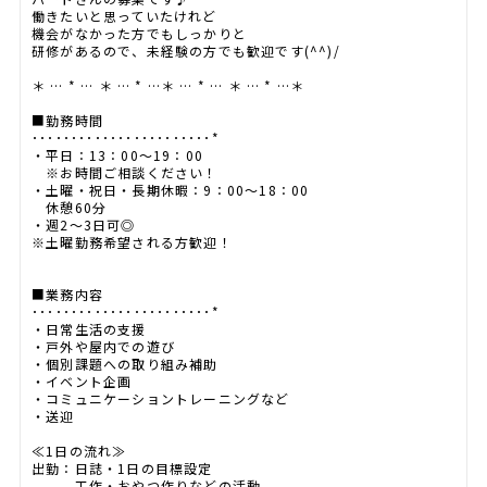
働きたいと思っていたけれど
機会がなかった方でもしっかりと
研修があるので、未経験の方でも歓迎です(^^)/
＊ … * … ＊ … * …＊ … * … ＊ … * …＊
■勤務時間
･･･････････････････････*
・平日：13：00～19：00
※お時間ご相談ください！
・土曜・祝日・長期休暇：9：00～18：00
休憩60分
・週2～3日可◎
※土曜勤務希望される方歓迎！
■業務内容
･･･････････････････････*
・日常生活の支援
・戸外や屋内での遊び
・個別課題への取り組み補助
・イベント企画
・コミュニケーショントレーニングなど
・送迎
≪1日の流れ≫
出勤：日誌・1日の目標設定
工作・おやつ作りなどの活動