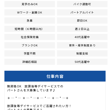
見学のみOK
バイク通勤可
Wワーク・副業OK
パートアルバイト
急募
即日OK
短時間（６時間以内）
週２日以上
社会保険完備
40代活躍中
ブランクOK
育休・産休制度あり
学歴不問
制服支給
詳細応相談
50代活躍中
仕事内容
無資格OK 放課後等デイサービスでの
パートさんを大募集しています♪
＊ … * … ＊ … * …＊ … * … ＊ … * …＊
放課後等デイサービスでご活躍されたい方！
パートさんの募集です♪