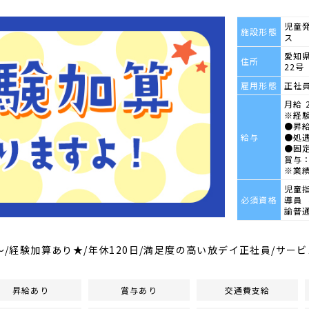
児童
施設形態
ス
愛知県
住所
22号
雇用形態
正社
月給 2
※経
●昇
給与
●処
●固
賞与：
※業
児童
必須資格
導員
諭普
円～/経験加算あり★/年休120日/満足度の高い放デイ正社員/サー
昇給あり
賞与あり
交通費支給