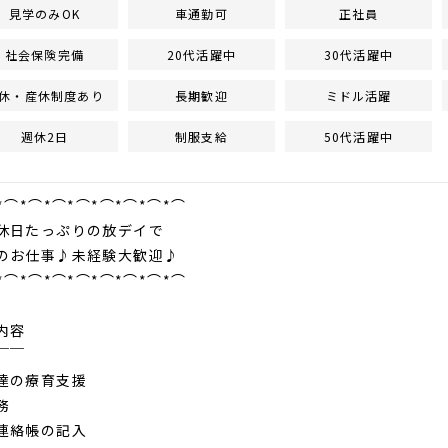
見学のみOK
車通勤可
正社員
社会保険完備
20代活躍中
30代活躍中
休・産休制度あり
長期歓迎
ミドル活躍
週休2日
制服支給
50代活躍中
*⌒*⌒*⌒*⌒*⌒*⌒*⌒*⌒
日たっぷりの放デイで
お仕事♪未経験大歓迎♪
*⌒*⌒*⌒*⌒*⌒*⌒*⌒*⌒
内容
￣￣
達の療育支援
務
連絡帳の記入