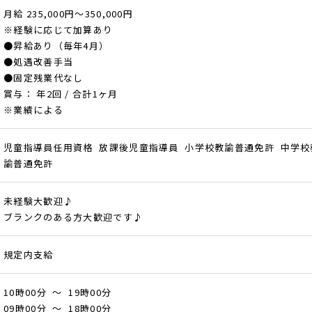
月給 235,000円～350,000円
※経験に応じて加算あり
●昇給あり（毎年4月）
●処遇改善手当
●固定残業代なし
賞与： 年2回 / 合計1ヶ月
※業績による
児童指導員任用資格 放課後児童指導員 小学校教諭普通免許 中学校
諭普通免許
未経験大歓迎♪
ブランクのある方大歓迎です♪
規定内支給
10時00分 ～ 19時00分
09時00分 ～ 18時00分