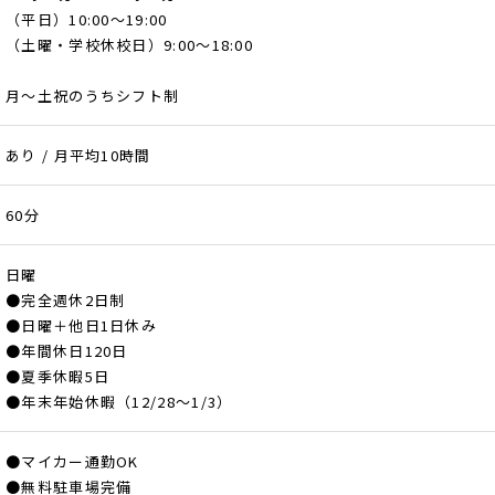
（平日）10:00～19:00
（土曜・学校休校日）9:00～18:00
月～土祝のうちシフト制
あり / 月平均10時間
60分
日曜
●完全週休2日制
●日曜＋他日1日休み
●年間休日120日
●夏季休暇5日
●年末年始休暇（12/28～1/3）
●マイカー通勤OK
●無料駐車場完備