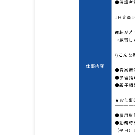
●保護者
1日定員
運転が苦
→練習し
\\こん
仕事内容
●音楽療
●学習指
●親子相
★お仕事
￣￣￣￣
●雇用形
●勤務時
（平日）1