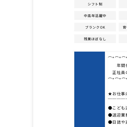
シフト制
中高年活躍中
ブランクOK
育
残業ほぼなし
⌒*⌒*⌒
年間休
正社員の
⌒*⌒*⌒
★お仕事
￣￣￣￣
●こども
●送迎業
●日誌や