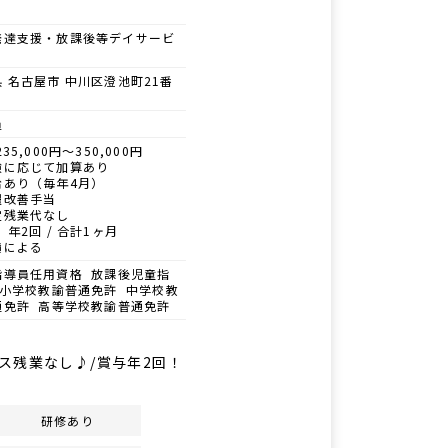
発達支援・放課後等デイサービ
 名古屋市 中川区澄池町21番
員
35,000円～350,000円
験に応じて加算あり
給あり（毎年4月）
遇改善手当
定残業代なし
 年2回 / 合計1ヶ月
績による
指導員任用資格 放課後児童指
 小学校教諭普通免許 中学校教
通免許 高等学校教諭普通免許
ビス残業なし♪/賞与年2回！
研修あり