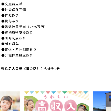
●交通費支給
●社会保険完備
●昇給あり
●賞与あり
●処遇改善手当（2～5万円）
●資格取得支援あり
●研修制度あり
●制服貸与
●育休・産休制度あり
●介護休業制度あり
近鉄名古屋線《黄金駅》から徒歩9分