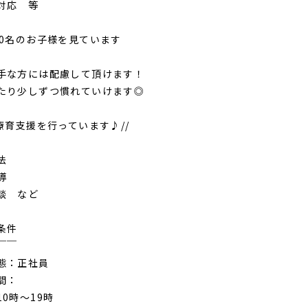
対応 等
10名のお子様を見ています
手な方には配慮して頂けます！
たり少しずつ慣れていけます◎
な療育支援を行っています♪//
法
導
談 など
条件
￣￣
態：正社員
間：
0時～19時