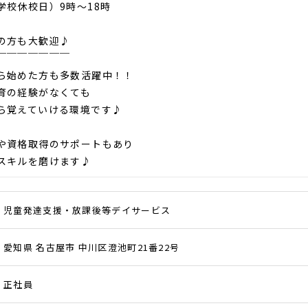
学校休校日）9時～18時
の方も大歓迎♪
￣￣￣￣￣￣￣
ら始めた方も多数活躍中！！
育の経験がなくても
ら覚えていける環境です♪
や資格取得のサポートもあり
スキルを磨けます♪
児童発達支援・放課後等デイサービス
愛知県 名古屋市 中川区澄池町21番22号
正社員