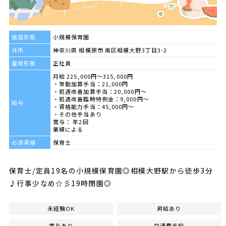
施設形態
小規模保育園
住所
神奈川県 相模原市 南区相模大野3丁目3-2
雇用形態
正社員
月給 225,000円～315,000円
・常勤加算手当：21,000円
・処遇改善加算手当：20,000円～
・処遇改善臨時特例金：9,000円～
給与
・資格能力手当：45,000円～
・その他手当あり
賞与： 年2回
業績による
必須資格
保育士
保育士/定員19名の小規模保育園◎相模大野駅から徒歩3分
♪行事少なめ☆彡19時閉園◎
未経験OK
昇給あり
賞与あり
交通費支給