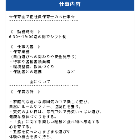
仕事内容
☆保育園で正社員保育士のお仕事☆
¨⌒¨⌒¨⌒¨⌒¨⌒¨⌒¨⌒¨⌒¨⌒¨⌒¨
《 勤務時間 》
6:30～19:00迄の間でシフト制
《 仕事内容 》
・保育業務
（自由遊びへの関わりや安全見守り）
・行事や各種書類業務
・環境整備、教具づくり
・保護者との連携 など
園について
¨⌒¨⌒¨⌒¨⌒¨⌒¨⌒¨⌒¨⌒¨⌒¨⌒¨
《 保育方針 》
・家庭的な温かな雰囲気の中で楽しく遊び、
自然にルールやマナー、協調性を養う。
・天気のよい日は、毎日戸外で元気いっぱい遊び、
健康な身体づくりをする。
・「食」に関する楽しい経験と食べ物へ感謝する
心を育てる。
・五感を使ったさまざまな遊びや
体験の機会を多く持ち、