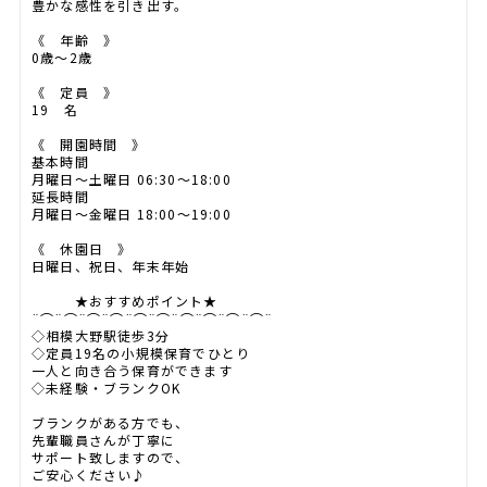
豊かな感性を引き出す。
《 年齢 》
0歳～2歳
《 定員 》
19 名
《 開園時間 》
基本時間
月曜日～土曜日 06:30～18:00
延長時間
月曜日～金曜日 18:00～19:00
《 休園日 》
日曜日、祝日、年末年始
★おすすめポイント★
¨⌒¨⌒¨⌒¨⌒¨⌒¨⌒¨⌒¨⌒¨⌒¨⌒¨
◇相模大野駅徒歩3分
◇定員19名の小規模保育でひとり
一人と向き合う保育ができます
◇未経験・ブランクOK
ブランクがある方でも、
先輩職員さんが丁寧に
サポート致しますので、
ご安心ください♪