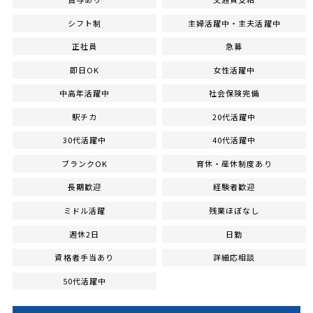
シフト制
主婦活躍中・主夫活躍中
正社員
急募
即日OK
女性活躍中
中高年活躍中
社会保険完備
駅チカ
20代活躍中
30代活躍中
40代活躍中
ブランクOK
育休・産休制度あり
長期歓迎
経験者歓迎
ミドル活躍
残業ほぼなし
週休2日
日勤
資格者手当あり
詳細応相談
50代活躍中