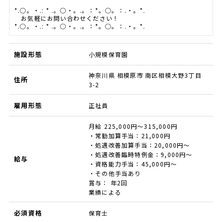
*.○。・.: * .。○・。.。：*。○。：.・。*.
お気軽にお問い合わせください！
*.○。・.: * .。○・。.。：*。○。：.・。*.
施設形態
小規模保育園
神奈川県 相模原市 南区相模大野3丁目
住所
3-2
雇用形態
正社員
月給 225,000円～315,000円
・常勤加算手当：21,000円
・処遇改善加算手当：20,000円～
・処遇改善臨時特例金：9,000円～
給与
・資格能力手当：45,000円～
・その他手当あり
賞与： 年2回
業績による
必須資格
保育士