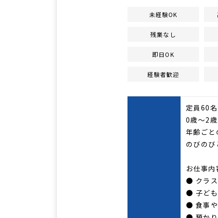
未経験OK
残業なし
即日OK
経験者歓迎
定員60
0歳〜2
年齢ごと
のびのび
お仕事内
● クラ
● 子ど
● 食事
● 預か