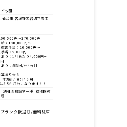
こども園
県 仙台市 宮城野区岩切字高江
員
00,000円～270,000円
給：180,000円～
改善手当：10,000円～
手当：5,000円
あり：1月あたり4,000円～
0円
あり：年3回/計4ヵ月
加算あり☆彡
 年3回 / 合計4ヶ月
は3.5か月分になります！！
士 幼稚園教諭第一種 幼稚園教
二種
・ブランク歓迎◎/無料駐車