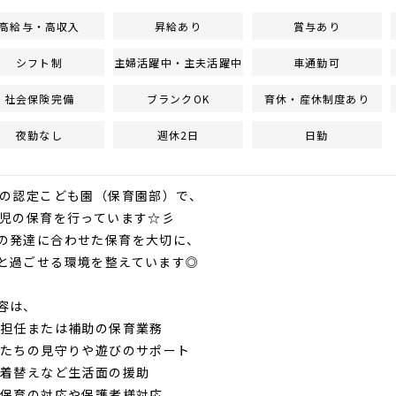
高給与・高収入
昇給あり
賞与あり
シフト制
主婦活躍中・主夫活躍中
車通勤可
社会保険完備
ブランクOK
育休・産休制度あり
夜勤なし
週休2日
日勤
名の認定こども園（保育園部）で、
歳児の保育を行っています☆彡
の発達に合わせた保育を大切に、
と過ごせる環境を整えています◎
容は、
ス担任または補助の保育業務
もたちの見守りや遊びのサポート
や着替えなど生活面の援助
り保育の対応や保護者様対応