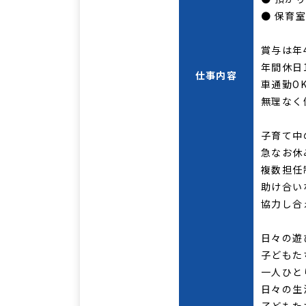
● 保育
賞与は年
年間休日
仕事内容
車通勤O
無理なく
子育て中
急なお休
複数担任
助け合い
協力し合
日々の遊
子どもた
一人ひと
日々の生