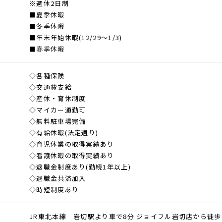
※週休2日制
■夏季休暇
■冬季休暇
■年末年始休暇(12/29〜1/3)
■春季休暇
◇各種保険
◇交通費支給
◇産休・育休制度
◇マイカー通勤可
◇無料駐車場完備
◇有給休暇(法定通り)
◇育児休業の取得実績あり
◇看護休暇の取得実績あり
◇退職金制度あり(勤続1年以上)
◇退職金共済加入
◇時短制度あり
JR東北本線 岩切駅より車で8分 ジョイフル岩切店から徒歩