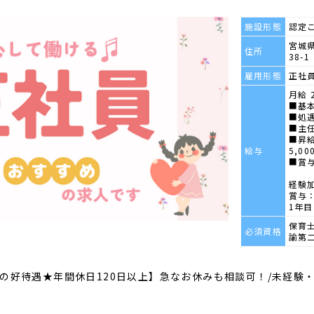
施設形態
認定
宮城
住所
38-1
雇用形態
正社
月給 2
■基本
■処遇
■主任
■昇給
給与
5,00
■賞与
経験
賞与：
1年目
保育
必須資格
諭第
月の好待遇★年間休日120日以上】急なお休みも相談可！/未経験