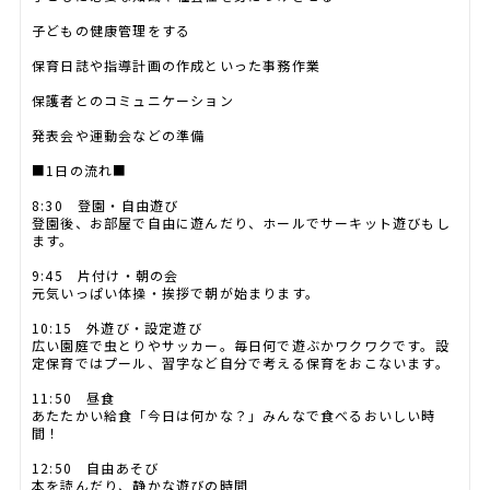
子どもの健康管理をする
保育日誌や指導計画の作成といった事務作業
保護者とのコミュニケーション
発表会や運動会などの準備
■1日の流れ■
8:30 登園・自由遊び
登園後、お部屋で自由に遊んだり、ホールでサーキット遊びもし
ます。
9:45 片付け・朝の会
元気いっぱい体操・挨拶で朝が始まります。
10:15 外遊び・設定遊び
広い園庭で虫とりやサッカー。毎日何で遊ぶかワクワクです。設
定保育ではプール、習字など自分で考える保育をおこないます。
11:50 昼食
あたたかい給食「今日は何かな？」みんなで食べるおいしい時
間！
12:50 自由あそび
本を読んだり、静かな遊びの時間