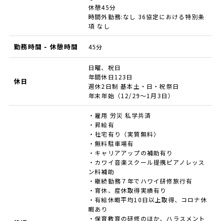
休憩45分
時間外勤務:なし 36協定における特別条
項 なし
勤務時間 - 休憩時間
45分
日曜、祝日
年間休日123日
休日
週休2日制 基本土・日・祝祭日
年末年始（12/29～1月3日）
・雇用 労災 私学共済
・昇給有
・社宅有り（実質無料）
・無料駐車場有
・キャリアアップの補助有り
・カワイ音楽スクール提携ピアノレッス
ン料補助
・継続勤務７年でハワイ研修旅行有
・育休、産休取得実績有り
・有給休暇平均10日以上取得、コロナ休
暇あり
・保育教育の研修のほか、ハラスメント