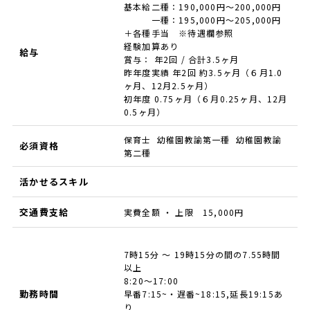
基本給二種：190,000円～200,000円
一種：195,000円～205,000円
＋各種手当 ※待遇欄参照
経験加算あり
給与
賞与： 年2回 / 合計3.5ヶ月
昨年度実績 年2回 約3.5ヶ月（６月1.0
ヶ月、12月2.5ヶ月）
初年度 0.75ヶ月（６月0.25ヶ月、12月
0.5ヶ月）
保育士 幼稚園教諭第一種 幼稚園教諭
必須資格
第二種
活かせるスキル
交通費支給
実費全額 ・ 上限 15,000円
7時15分 ～ 19時15分の間の7.55時間
以上
8:20～17:00
勤務時間
早番7:15~・遅番~18:15,延長19:15あ
り