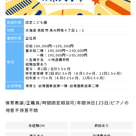
施設形態
認定こども園
住所
北海道 恵庭市 恵み野南４丁目１−２
雇用形態
正社員
月給 190,000円～205,000円
基本給二種：190,000円～200,000円
一種：195,000円～205,000円
＋各種手当 ※待遇欄参照
給与
経験加算あり
賞与： 年2回 / 合計3.5ヶ月
昨年度実績 年2回 約3.5ヶ月（６月1.0ヶ月、12月2.5ヶ月）
初年度 0.75ヶ月（６月0.25ヶ月、12月0.5ヶ月）
必須資格
保育士 幼稚園教諭第一種 幼稚園教諭第二種
保育教諭/正職員/時間固定相談可/年間休日123日/ピアノの
得意不得意不問
未経験OK
昇給あり
賞与あり
交通費支給