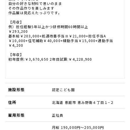
自分の好きな材料で思いのまま
その作品作りを楽しみます
作品展は見応えたっぷりです。
【月収】
例）担任経験5年以上かつ研修時間60時間以上
￥293,200
基本給￥203,000+処遇改善手当Ⅲ￥21,000+担任手当A
￥10,000+住宅補助￥40,000+精勤手当￥15,000+通勤手当
￥4,200
【年収】
初年度例:￥3,670,650 2年目試算:￥4,228,900
施設形態
認定こども園
住所
北海道 恵庭市 恵み野南４丁目１−２
雇用形態
正社員
月給 190,000円～205,000円