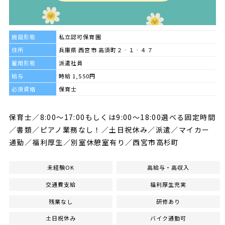
施設形態
私立認可保育園
住所
兵庫県 西宮市 高須町２‐１‐４７
雇用形態
派遣社員
給与
時給 1,550円
必須資格
保育士
保育士／8:00～17:00もしくは9:00～18:00選べる固定時間
／書類／ピアノ業務なし！／土日祝休み／派遣／マイカー
通勤／福利厚生／別室休憩室有り／西宮市高杉町
未経験OK
高給与・高収入
交通費支給
福利厚生充実
残業なし
研修あり
土日祝休み
バイク通勤可