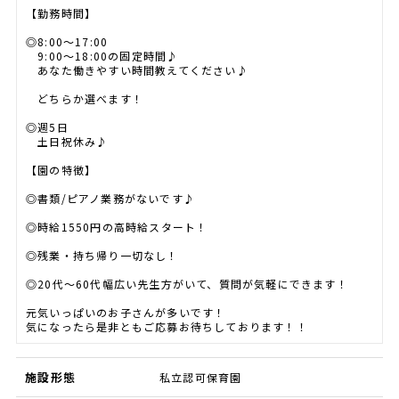
【勤務時間】
◎8:00～17:00
9:00～18:00の固定時間♪
あなた働きやすい時間教えてください♪
どちらか選べます！
◎週5日
土日祝休み♪
【園の特徴】
◎書類/ピアノ業務がないです♪
◎時給1550円の高時給スタート！
◎残業・持ち帰り一切なし！
◎20代～60代幅広い先生方がいて、質問が気軽にできます！
元気いっぱいのお子さんが多いです！
気になったら是非ともご応募お待ちしております！！
施設形態
私立認可保育園