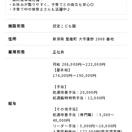
・お休みが取りやすく、子育てとの両立も安心◎
・子育て中の保育士さんも活躍中♪
施設形態
認定こども園
住所
新潟県 聖籠町 大字蓮野 2068 番地
雇用形態
正社員
月給 206,000円～222,000円
【基本給】
174,000円～190,000円
【手当】
処遇改善手当：20,000円
処遇臨時特例手当：12,000円
給与
【その他手当】
処遇改善手当（専門職）：5,000～
40,000円
リーダー手当：5,000円～10,000円
人事院勧告分：172,500円(昨年度実績)