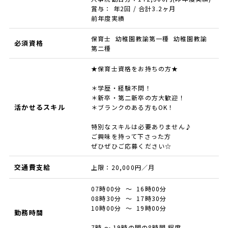
賞与： 年2回 / 合計3.2ヶ月
前年度実績
保育士 幼稚園教諭第一種 幼稚園教諭
必須資格
第二種
★保育士資格をお持ちの方★
＊学歴・経験不問！
＊新卒・第二新卒の方大歓迎！
活かせるスキル
＊ブランクのある方もOK！
特別なスキルは必要ありません♪
ご興味を持って下さった方
ぜひぜひご応募ください☆
交通費支給
上限：20,000円／月
07時00分 ～ 16時00分
08時30分 ～ 17時30分
10時00分 ～ 19時00分
勤務時間
7時 ～ 19時の間の8時間 程度