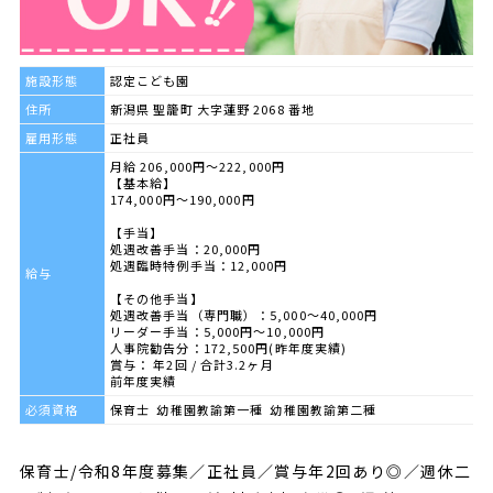
施設形態
認定こども園
住所
新潟県 聖籠町 大字蓮野 2068 番地
雇用形態
正社員
月給 206,000円～222,000円
【基本給】
174,000円～190,000円
【手当】
処遇改善手当：20,000円
処遇臨時特例手当：12,000円
給与
【その他手当】
処遇改善手当（専門職）：5,000～40,000円
リーダー手当：5,000円～10,000円
人事院勧告分：172,500円(昨年度実績)
賞与： 年2回 / 合計3.2ヶ月
前年度実績
必須資格
保育士 幼稚園教諭第一種 幼稚園教諭第二種
保育士/令和8年度募集／正社員／賞与年2回あり◎／週休二