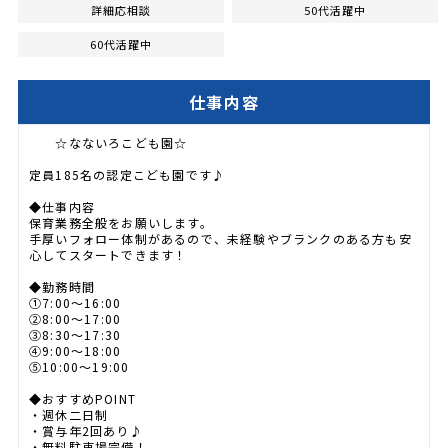
詳細応相談
50代活躍中
60代活躍中
仕事内容
☆なないろこども園☆
定員185名の認定こども園です♪
◆仕事内容
保育業務全般をお願いします。
手厚いフォロー体制があるので、未経験やブランクのある方も安
心してスタートできます！
◆勤務時間
①7:00～16:00
②8:00～17:00
③8:30～17:30
④9:00～18:00
⑤10:00～19:00
◆おすすめPOINT
・週休二日制
・賞与年2回あり♪
・無料駐車場完備！