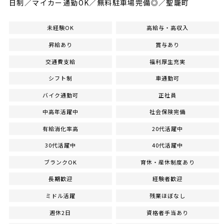
日制／マイカー通勤OK／無料駐車場完備◎／聖籠町
未経験OK
高給与・高収入
昇給あり
賞与あり
交通費支給
福利厚生充実
シフト制
車通勤可
バイク通勤可
正社員
中高年活躍中
社会保険完備
有給消化率高
20代活躍中
30代活躍中
40代活躍中
ブランクOK
育休・産休制度あり
長期歓迎
経験者歓迎
ミドル活躍
残業ほぼなし
週休2日
資格者手当あり