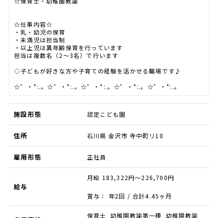
☆保育士・幼稚園教諭
☆仕事内容☆
・乳・幼児の保育
・未満児は担当制
・以上児は異年齢保育を行っています
担当は複数名（2～3名）で行います
◇子どもが好きな方や子育ての経験を活かせる職場です♪
☆゜・*:.。☆゜・*:.。☆゜・*:.。☆゜・*:.。☆゜・*:.。
施設形態
認定こども園
住所
石川県 金沢市 寺中町リ10
雇用形態
正社員
月給 183,322円～226,700円
給与
賞与： 年2回 / 合計4.45ヶ月
保育士 幼稚園教諭第一種 幼稚園教諭