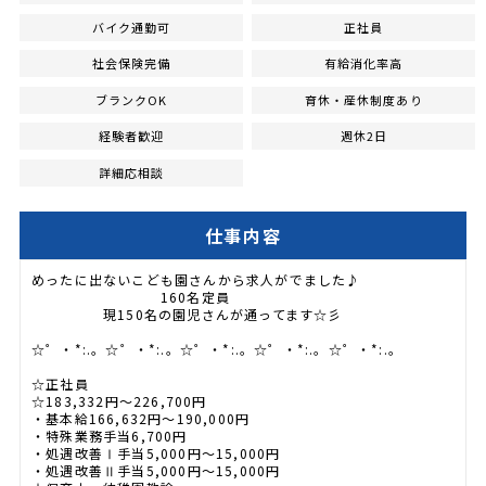
バイク通勤可
正社員
社会保険完備
有給消化率高
ブランクOK
育休・産休制度あり
経験者歓迎
週休2日
詳細応相談
仕事内容
めったに出ないこども園さんから求人がでました♪
160名定員
現150名の園児さんが通ってます☆彡
☆゜・*:.。☆゜・*:.。☆゜・*:.。☆゜・*:.。☆゜・*:.。
☆正社員
☆183,332円～226,700円
・基本給166,632円～190,000円
・特殊業務手当6,700円
・処遇改善Ⅰ手当5,000円～15,000円
・処遇改善Ⅱ手当5,000円～15,000円