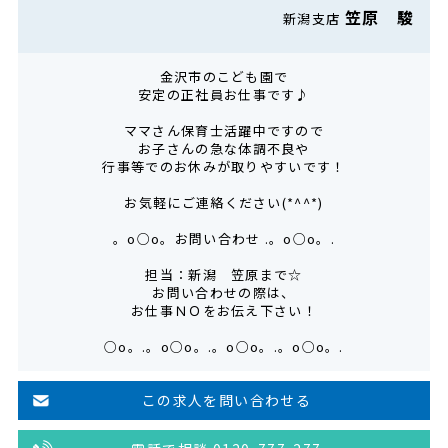
笠原 駿
新潟支店
金沢市のこども園で
安定の正社員お仕事です♪
ママさん保育士活躍中ですので
お子さんの急な体調不良や
行事等でのお休みが取りやすいです！
お気軽にご連絡ください(*^^*)
。o○o。お問い合わせ .。o○o。.
担当：新潟 笠原まで☆
お問い合わせの際は、
お仕事ＮＯをお伝え下さい！
○o。.。o○o。.。o○o。.。o○o。.
この求人を問い合わせる