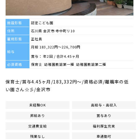
施設形態
認定こども園
住所
石川県 金沢市 寺中町リ10
雇用形態
正社員
月給 183,322円～226,700円
給与
賞与： 年2回 / 合計4.45ヶ月
必須資格
保育士 幼稚園教諭第一種 幼稚園教諭第二種
保育士/賞与4.45ヶ月/183,332円～/資格必須/離職率の低
い園さん☆彡/金沢市
未経験OK
高給与・高収入
昇給あり
賞与あり
交通費支給
福利厚生充実
残業なし
車通勤可