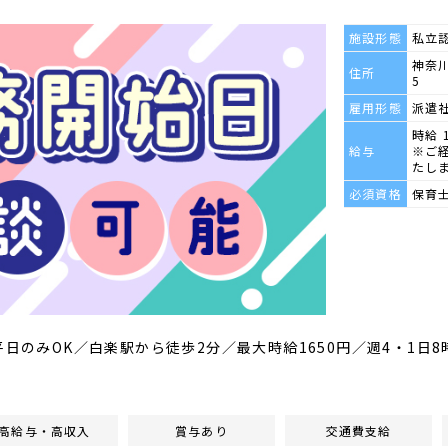
施設形態
私立
神奈川
住所
5
雇用形態
派遣
時給 
給与
※ご
たし
必須資格
保育
平日のみOK／白楽駅から徒歩2分／最大時給1650円／週4・1日
高給与・高収入
賞与あり
交通費支給