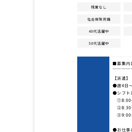
残業なし
社会保険完備
40代活躍中
50代活躍中
■募集内
￣￣￣￣
【派遣】
●週4日
●シフト
①8:00~
②8:30~
③9:00~
●お仕事