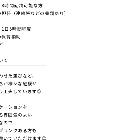
、8時間勤務可能な方
担任（連絡帳などの書類あり）
、1日5時間程度
の保育補助
ど
いて
￣￣￣￣￣￣￣￣￣￣
わせた遊びなど、
ちが様々な経験が
う工夫しています◎
ケーションを
る雰囲気のよい
なので
ブランクある方も
働いていただけます◎