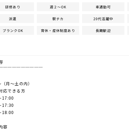
研修あり
週２～OK
車通勤可
派遣
駅チカ
20代活躍中
ブランクOK
育休・産休制度あり
長期歓迎
容
￣￣￣￣￣￣￣￣￣￣
～（月～土の内）
対応できる方
17:00
17:30
18:00
内容