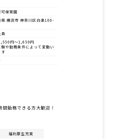
認可保育園
県 横浜市 神奈川区白楽100-
社員
1,550円～1,650円
経験や勤務条件によって変動い
ます
士
8時間勤務できる方大歓迎！
福利厚生充実