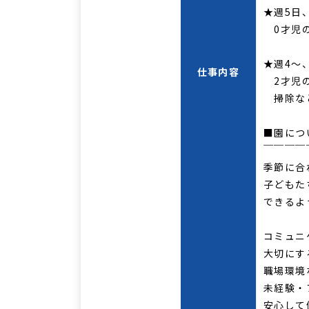
★週5日
0才児の
★週4～
仕事内容
2才児
掃除な
■園につ
￣￣￣￣
季節に合
子どもた
できるよ
コミュニ
大切にす
職場環境
未経験・
安心して