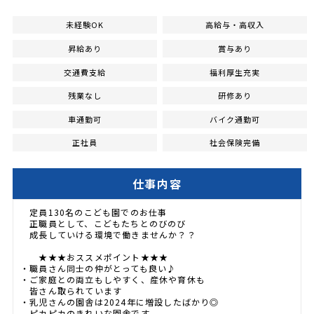
未経験OK
高給与・高収入
昇給あり
賞与あり
交通費支給
福利厚生充実
残業なし
研修あり
車通勤可
バイク通勤可
正社員
社会保険完備
仕事内容
定員130名のこども園でのお仕事
正職員として、こどもたちとのびのび
成長していける環境で働きませんか？？
★★★おススメポイント★★★
・職員さん同士の仲がとっても良い♪
・ご家庭との両立もしやすく、産休や育休も
皆さん取られています
・乳児さんの園舎は2024年に増設したばかり◎
ピカピカのきれいな園舎です