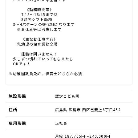
《勤務時間帯》
7:15～18:45まで◎
8時間シフト勤務
3～4パターンの交代制になります
※お休み等は考慮します
《主なお仕事内容》
乳幼児の保育業務全般
経験は問いません！
少しずつ慣れていってもらえたら
OKです！
※幼稚園教員免許、保育士どちらか必須
施設形態
認定こども園
住所
広島県 広島市 西区己斐上6丁目452
雇用形態
正社員
月給 187,705円～240,000円