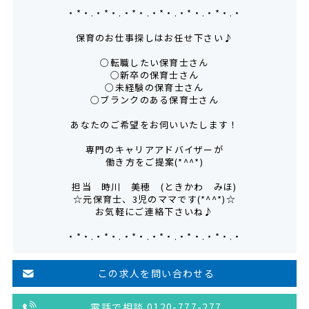
・*・.・*・.・*・.・*・.・*・.・*・.・
保育のお仕事探しはお任せ下さい♪
○転職したい保育士さん
○新卒の保育士さん
○未経験の保育士さん
○ブランクのある保育士さん
あなたのご希望をお伺いいたします！
専門のキャリアアドバイザーが
働き方をご提案(*^^*)
担当 時川 美穂 (ときかわ みほ)
☆元保育士、3児のママです(*^^*)☆
お気軽にご連絡下さいね♪
・*・.・*・.・*・.・*・.・*・.・*・.・
この求人を問い合わせる
電話で相談 0120-777-277