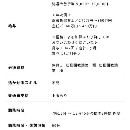
処遇改善手当 5,000～30,000円
＜年収例＞
正職員保育士／270万円～360万円
給与
主任／360万円～450万円
※経験による加算あり♪詳しくは
お問い合わせくださいね♪
賞与： 年2回 / 合計3ヶ月
賞与は3か月分♪
保育士 幼稚園教諭第一種 幼稚園教諭
必須資格
第二種
活かせるスキル
不問
交通費支給
上限あり
勤務時間
7時15分 ～ 18時45分の間の8時間 程度
勤務時間 - 休憩時間
60分