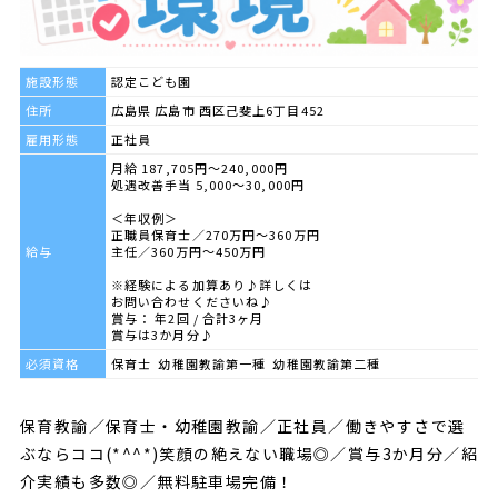
施設形態
認定こども園
住所
広島県 広島市 西区己斐上6丁目452
雇用形態
正社員
月給 187,705円～240,000円
処遇改善手当 5,000～30,000円
＜年収例＞
正職員保育士／270万円～360万円
給与
主任／360万円～450万円
※経験による加算あり♪詳しくは
お問い合わせくださいね♪
賞与： 年2回 / 合計3ヶ月
賞与は3か月分♪
必須資格
保育士 幼稚園教諭第一種 幼稚園教諭第二種
保育教諭／保育士・幼稚園教諭／正社員／働きやすさで選
ぶならココ(*^^*)笑顔の絶えない職場◎／賞与3か月分／紹
介実績も多数◎／無料駐車場完備！