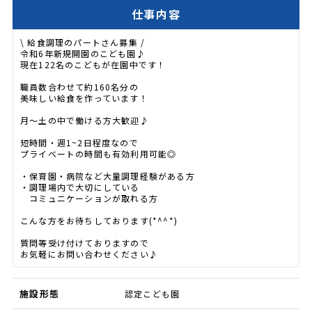
仕事内容
\ 給食調理のパートさん募集 /
令和6年新規開園のこども園♪
現在122名のこどもが在園中です！
職員数合わせて約160名分の
美味しい給食を作っています！
月～土の中で働ける方大歓迎♪
短時間・週1~2日程度なので
プライベートの時間も有効利用可能◎
・保育園・病院など大量調理経験がある方
・調理場内で大切にしている
コミュニケーションが取れる方
こんな方をお待ちしております(*^^*)
質問等受け付けておりますので
お気軽にお問い合わせください♪
施設形態
認定こども園