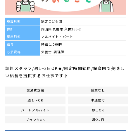
施設形態
認定こども園
住所
岡山県 真庭市 久世266-2
雇用形態
アルバイト・パート
給与
時給 1,060円
必須資格
栄養士 調理師
調理スタッフ/週1~2日OK★/固定時間勤務/保育園で美味し
い給食を提供するお仕事です♪
交通費支給
残業なし
週１～OK
車通勤可
パートアルバイト
即日OK
ブランクOK
週休2日