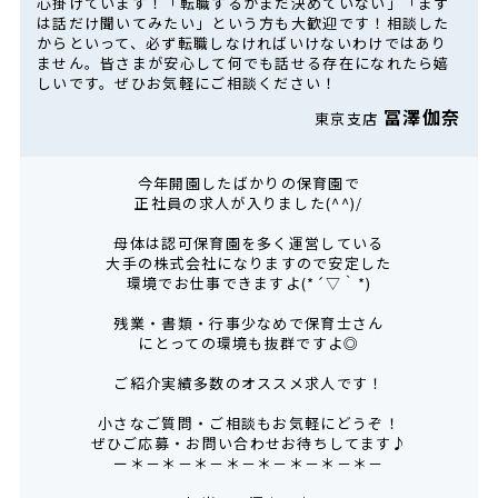
心掛けています！「転職するかまだ決めていない」「まず
は話だけ聞いてみたい」という方も大歓迎です！相談した
からといって、必ず転職しなければいけないわけではあり
ません。皆さまが安心して何でも話せる存在になれたら嬉
しいです。ぜひお気軽にご相談ください！
冨澤伽奈
東京支店
今年開園したばかりの保育園で
正社員の求人が入りました(^^)/
母体は認可保育園を多く運営している
大手の株式会社になりますので安定した
環境でお仕事できますよ(*´▽｀*)
残業・書類・行事少なめで保育士さん
にとっての環境も抜群ですよ◎
ご紹介実績多数のオススメ求人です！
小さなご質問・ご相談もお気軽にどうぞ！
ぜひご応募・お問い合わせお待ちしてます♪
ー＊－＊－＊－＊－＊－＊－＊－＊－