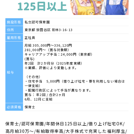
施設形態
私立認可保育園
住所
東京都 世田谷区 若林3-16-13
雇用形態
正社員
月給 305,000円～336,120円
281,000円～（賞与対象額）
キャリアアップ手当：24,000円（東京都）
(賞与)
年2回 計2か月分（2025年度実績）
※業績、評価により変動します。
給与
（その他）
・住宅手当 5,000円（借り上げ社宅・寮を利用しない場合は
一律支給）
・配属行政区によって手当が異なります。
賞与： 年2回 / 合計2ヶ月
6月、12月に支給
必須資格
保育士
保育士/認可保育園/年間休日125日以上/借り上げ社宅OK/
高月給30万～/有給取得率高/大手株式で充実した福利厚生/