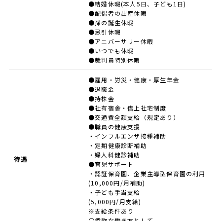
●結婚休暇(本人5日、子ども1日)
●配偶者の出産休暇
●孫の誕生休暇
●忌引休暇
●アニバーサリー休暇
●いつでも休暇
●裁判員特別休暇
●雇用・労災・健康・厚生年金
●退職金
●持株会
●社有宿舎・借上社宅制度
●交通費全額支給（規定あり）
●職員の健康支援
・インフルエンザ接種補助
・定期健康診断補助
・婦人科健診補助
待遇
●育児サポート
・認証保育園、企業主導型保育園の利用
(10,000円/月補助)
・子ども手当支給
(5,000円/月支給)
※支給条件あり
〇柔軟な働き方として