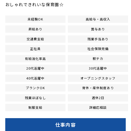
おしゃれできれいな保育園☆
未経験OK
高給与・高収入
昇給あり
賞与あり
交通費支給
残業手当あり
正社員
社会保険完備
有給消化率高
駅チカ
20代活躍中
30代活躍中
40代活躍中
オープニングスタッフ
ブランクOK
育休・産休制度あり
残業ほぼなし
週休2日
制服支給
詳細応相談
仕事内容