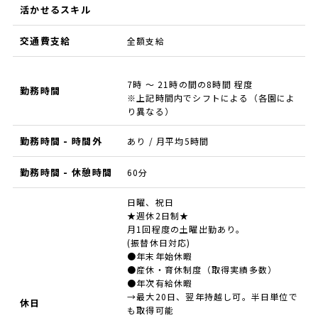
活かせるスキル
交通費支給
全額支給
7時 ～ 21時の間の8時間 程度
勤務時間
※上記時間内でシフトによる（各園によ
り異なる）
勤務時間 - 時間外
あり / 月平均5時間
勤務時間 - 休憩時間
60分
日曜、祝日
★週休2日制★
月1回程度の土曜出勤あり。
(振替休日対応)
●年末年始休暇
●産休・育休制度（取得実績多数）
●年次有給休暇
→最大20日、翌年持越し可。半日単位で
休日
も取得可能