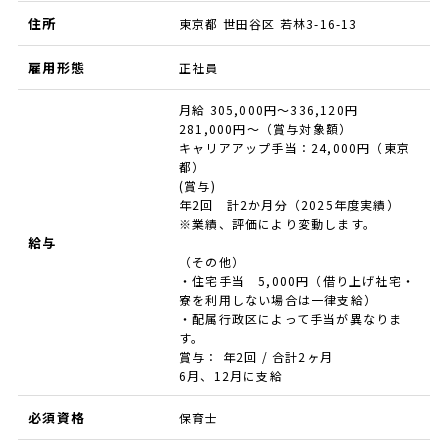
住所
東京都 世田谷区 若林3-16-13
雇用形態
正社員
月給 305,000円～336,120円
281,000円～（賞与対象額）
キャリアアップ手当：24,000円（東京
都）
(賞与)
年2回 計2か月分（2025年度実績）
※業績、評価により変動します。
給与
（その他）
・住宅手当 5,000円（借り上げ社宅・
寮を利用しない場合は一律支給）
・配属行政区によって手当が異なりま
す。
賞与： 年2回 / 合計2ヶ月
6月、12月に支給
必須資格
保育士