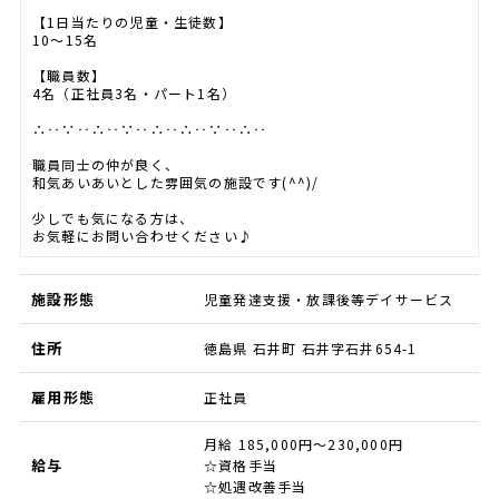
【1日当たりの児童・生徒数】
10～15名
【職員数】
4名（正社員3名・パート1名）
∴‥∵‥∴‥∵‥∴‥∴‥∵‥∴‥
職員同士の仲が良く、
和気あいあいとした雰囲気の施設です(^^)/
少しでも気になる方は、
お気軽にお問い合わせください♪
施設形態
児童発達支援・放課後等デイサービス
住所
徳島県 石井町 石井字石井654-1
雇用形態
正社員
月給 185,000円～230,000円
給与
☆資格手当
☆処遇改善手当