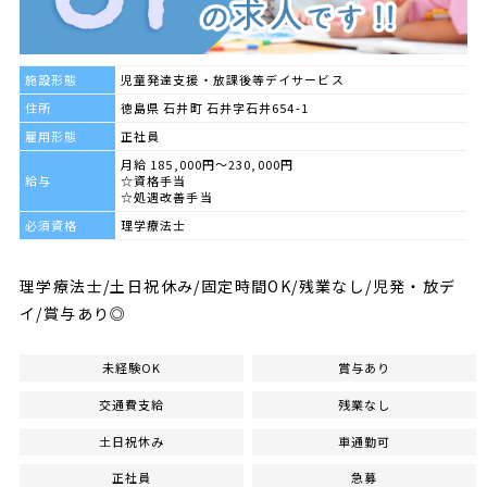
施設形態
児童発達支援・放課後等デイサービス
住所
徳島県 石井町 石井字石井654-1
雇用形態
正社員
月給 185,000円～230,000円
給与
☆資格手当
☆処遇改善手当
必須資格
理学療法士
理学療法士/土日祝休み/固定時間OK/残業なし/児発・放デ
イ/賞与あり◎
未経験OK
賞与あり
交通費支給
残業なし
土日祝休み
車通勤可
正社員
急募