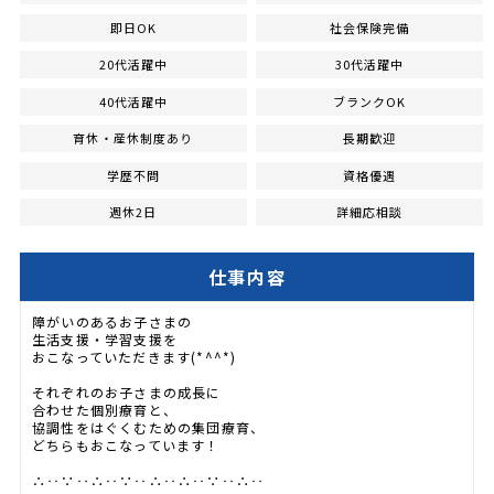
即日OK
社会保険完備
20代活躍中
30代活躍中
40代活躍中
ブランクOK
育休・産休制度あり
長期歓迎
学歴不問
資格優遇
週休2日
詳細応相談
仕事内容
障がいのあるお子さまの
生活支援・学習支援を
おこなっていただきます(*^^*)
それぞれのお子さまの成長に
合わせた個別療育と、
協調性をはぐくむための集団療育、
どちらもおこなっています！
∴‥∵‥∴‥∵‥∴‥∴‥∵‥∴‥